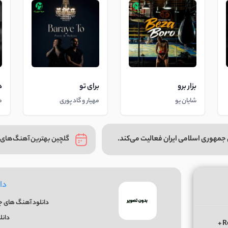
بزار برو
برای تو
د
شایان یو
مهیار و گاد پوری
م
جمهوری اسلامی ایران فعالیت می‌کند.
گلچین بهترین آهنگ‌های 
دا
دانلود آهنگ های جد
دانل
دانلود ریمیکس الوعده وفا آخر می جان یار بوی از ابی عالی Remix +