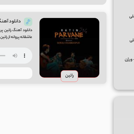
دانلود آهنگ 
دانلود آهنگ راتین پر
عاشقانه پروانه از راتین + کیفیت 
لی
کس ﻣﺮﺣﺒﺎ ﭼﻪ ﭼﻴﺰی ﺑﮕﻮ ﻣﺮﺣﺒﺎ از تالک داون Remix + ورژن
راتین