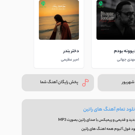
یوونه بودم
دختر بندر
هدی جهانی
امیر عظیمی
شهریور
پخش رایگان آهنگ شما
نلود تمام آهنگ های راتین
ید و قدیمی و ریمیکس با صدای راتین بصورت MP3
ود فول آلبوم همه اهنگ های راتین