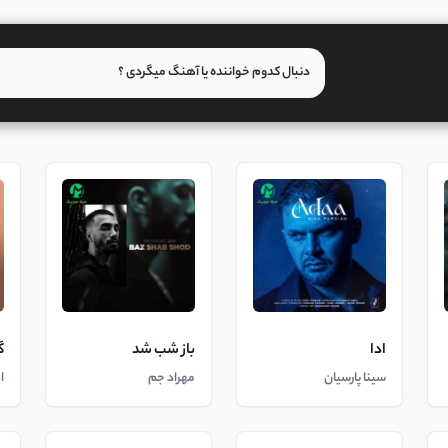
ادا
باز شب شد
گ
سینا پارسیان
مهراد جم
ا