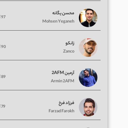
محسن یگانه
97 آهنگ
Mohsen Yeganeh
زانکو
90 آهنگ
Zanco
آرمین 2AFM
89 آهنگ
Armin 2AFM
فرزاد فرخ
79 آهنگ
Farzad Farokh