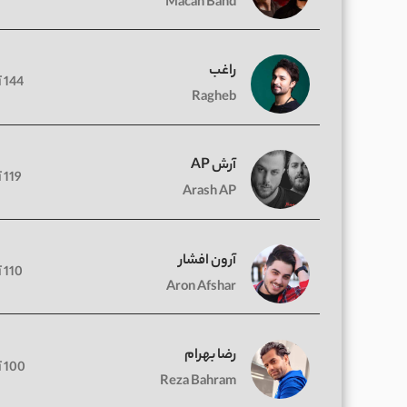
Macan Band
راغب
144 آهنگ
Ragheb
آرش AP
119 آهنگ
Arash AP
آرون افشار
110 آهنگ
Aron Afshar
رضا بهرام
100 آهنگ
Reza Bahram