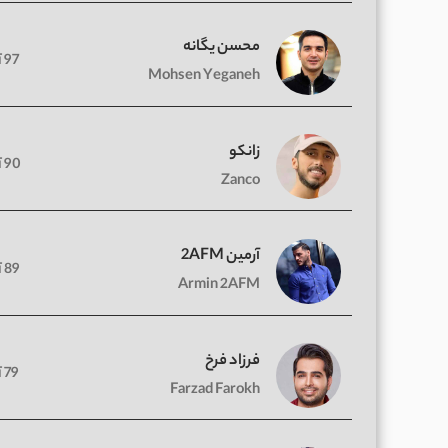
محسن یگانه
97 آهنگ
Mohsen Yeganeh
زانکو
90 آهنگ
Zanco
آرمین 2AFM
89 آهنگ
Armin 2AFM
فرزاد فرخ
79 آهنگ
Farzad Farokh