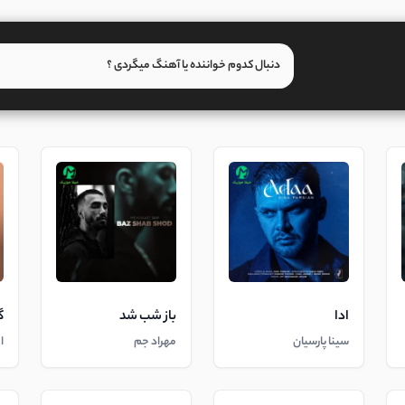
ادا
باز شب شد
گ
سینا پارسیان
مهراد جم
ا