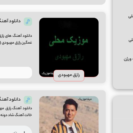
دانلود آهن
دانلود آهنگ های راز
لی
غمگین رازق مهبودی {آ
کس ﻣﺮﺣﺒﺎ ﭼﻪ ﭼﻴﺰی ﺑﮕﻮ ﻣﺮﺣﺒﺎ از تالک داون Remix + ورژن
رازق مهبودی
دانلود آهنگ
دانلود آهنگ رازق مه
خالت آهنگ شاد دونه دونه از 