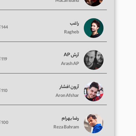
Macan Band
راغب
144 آهنگ
Ragheb
آرش AP
119 آهنگ
Arash AP
آرون افشار
110 آهنگ
Aron Afshar
رضا بهرام
100 آهنگ
Reza Bahram