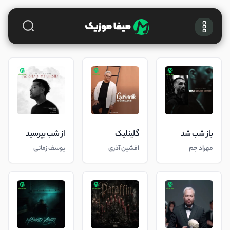
باز شب شد
گلینلیک
از شب بپرسید
مهراد جم
افشین آذری
یوسف زمانی