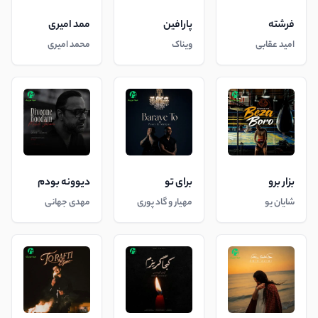
فرشته
پارافین
ممد امیری
امید عقابی
ویناک
محمد امیری
بزار برو
برای تو
دیوونه بودم
شایان یو
مهیار و گاد پوری
مهدی جهانی