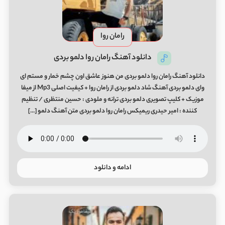
رامان روا
دانلود آهنگ رامان روا دلمو بردی
دانلود آهنگ رامان روا دلمو بردی من هنوز عاشق اون چشم خمار و مستم ای
وای دلمو بردی آهنگ شاد دلمو بردی از رامان روا + کیفیت اصلی Mp3 از میفا
موزیک + کلیپ تصویری دلمو بردی ترانه و ملودی : حسین منتظری / تنظیم
کننده : امیر حیدری ریمیکس رامان روا دلمو بردی متن آهنگ دلمو […]
ادامه و دانلود