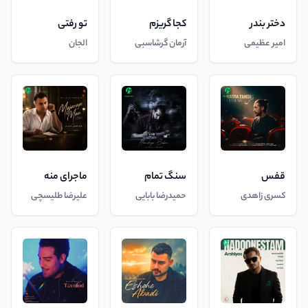
دختر بندر
کجا گریزم
تو رفتی
امیر عظیمی
آرمان گرشاسبی
الجان
قفس
سنگ تمام
ماجرای منه
کسری زاهدی
حمیدرضا بابایی
علیرضا طلیسچی