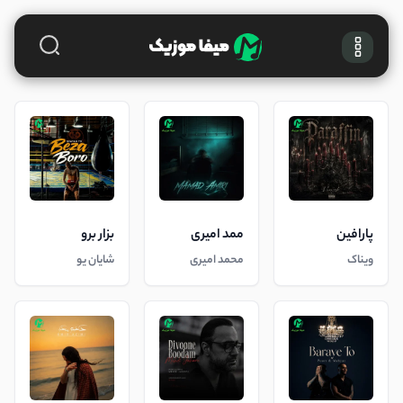
پارافین
ممد امیری
بزار برو
ویناک
محمد امیری
شایان یو