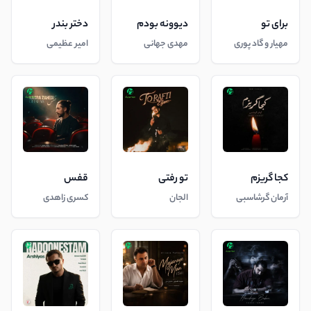
برای تو
دیوونه بودم
دختر بندر
مهیار و گاد پوری
مهدی جهانی
امیر عظیمی
کجا گریزم
تو رفتی
قفس
آرمان گرشاسبی
الجان
کسری زاهدی