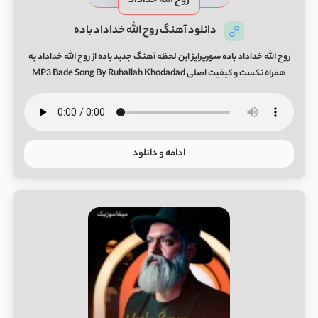
روح الله خداداد
دانلود آهنگ روح الله خداداد باده
روح الله خداداد باده سورپرایز این لحظه آهنگ جدید باده از روح الله خداداد به
همراه تکست و کیفیت اصلی MP3 Bade Song By Ruhallah Khodadad
ادامه و دانلود