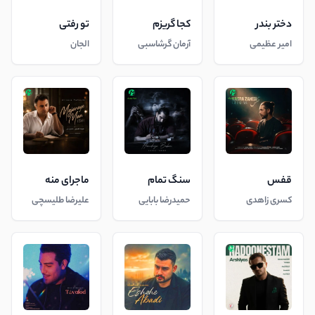
دختر بندر
کجا گریزم
تو رفتی
امیر عظیمی
آرمان گرشاسبی
الجان
قفس
سنگ تمام
ماجرای منه
کسری زاهدی
حمیدرضا بابایی
علیرضا طلیسچی