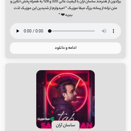
برگدون از هنرمند ساسان آران با کیفیت عالی 320 و 128 به همراه پخش آنلاین و
متن ترانه از رسانه بزرگ میفا موزیک ” امیدوارم از شنیدین این موزیک لذت
ببرید❤️ ”
ادامه و دانلود
ساسان آران