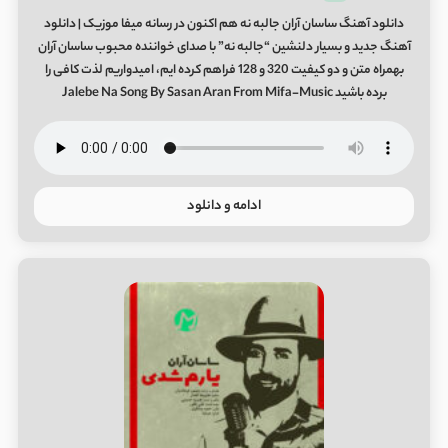
دانلود آهنگ ساسان آران جالبه نه هم اکنون در رسانه میفا موزیک | دانلود
آهنگ جدید و بسیار دلنشین “جالبه نه” با صدای خواننده محبوب ساسان آران
بهمراه متن و دو کیفیت 320 و 128 فراهم کرده ایم، امیدواریم لذت کافی را
برده باشید Jalebe Na Song By Sasan Aran From Mifa-Music
ادامه و دانلود