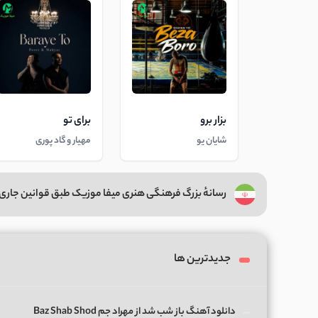
بزار برو
برای تو
شایان یو
مهیار و گاد پوری
رسانهٔ بزرگ فرهنگی هنری میفا موزیک طبق قوانین جاری 
جدیدترین ها
دانلود آهنگ باز شب شد از مهراد جم Baz Shab Shod