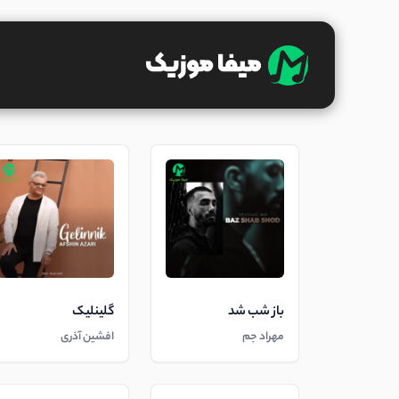
باز شب شد
گلینلیک
مهراد جم
افشین آذری