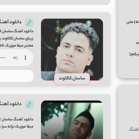
دانلود آهنگ الکل ا
نه) متن
دانلود آهنگ ساسان کا
ی
معتبر میفا موزیک Alkol Song By Sasan Kakavandi From Mifa-Music
لیکم)
ساسان کاکاوند
دانلود آهنگ
میفا موزیک ترانه سرا