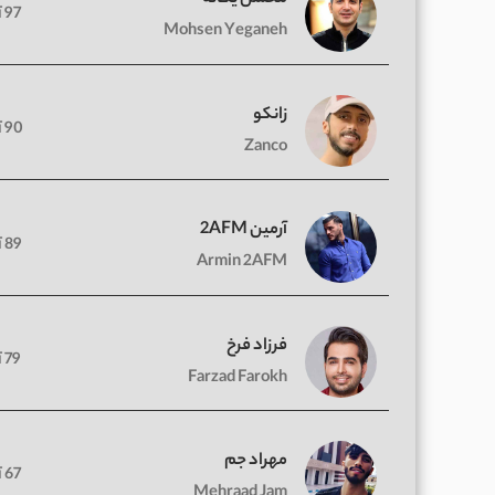
97 آهنگ
Mohsen Yeganeh
زانکو
90 آهنگ
Zanco
آرمین 2AFM
89 آهنگ
Armin 2AFM
فرزاد فرخ
79 آهنگ
Farzad Farokh
مهراد جم
67 آهنگ
Mehraad Jam