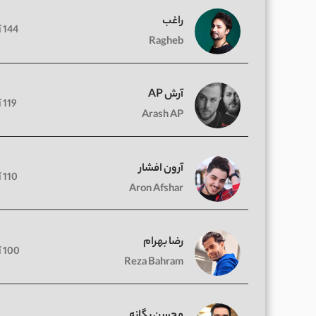
راغب
144 آهنگ
Ragheb
آرش AP
119 آهنگ
Arash AP
آرون افشار
110 آهنگ
Aron Afshar
رضا بهرام
100 آهنگ
Reza Bahram
محسن یگانه