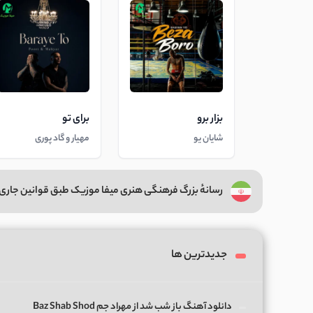
بزار برو
برای تو
شایان یو
مهیار و گاد پوری
رسانهٔ بزرگ فرهنگی هنری میفا موزیک طبق قوانین جاری 
جدیدترین ها
دانلود آهنگ باز شب شد از مهراد جم Baz Shab Shod