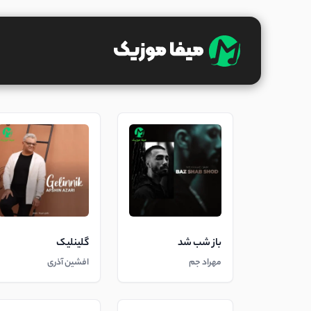
باز شب شد
گلینلیک
مهراد جم
افشین آذری