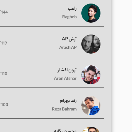
راغب
144 آهنگ
Ragheb
آرش AP
119 آهنگ
Arash AP
آرون افشار
110 آهنگ
Aron Afshar
رضا بهرام
100 آهنگ
Reza Bahram
محسن یگانه