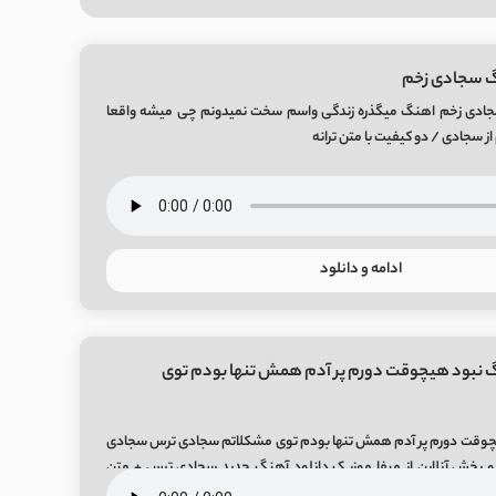
گ سجادی زخم
جادی زخم اهنگ میگذره زندگی واسم سخت نمیدونم چی میشه واقعا
ز سجادی / دو کیفیت با متن ترانه
ادامه و دانلود
گ نبود هیچوقت دورم پر آدم همش تنها بودم توی
چوقت دورم پر آدم همش تنها بودم توی مشکلاتم سجادی ترس سجادی
 کیفیت اصلی Mp3 و پخش آنلاین از میفا موزیک دانلود آهنگ جدید سجادی ترس + متن