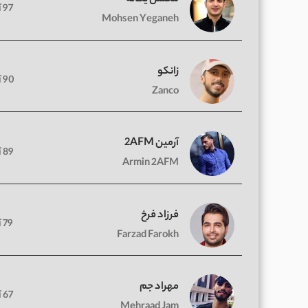
97 آهنگ
Mohsen Yeganeh
زانکو
90 آهنگ
Zanco
آرمین 2AFM
89 آهنگ
Armin 2AFM
فرزاد فرخ
79 آهنگ
Farzad Farokh
مهراد جم
67 آهنگ
Mehraad Jam