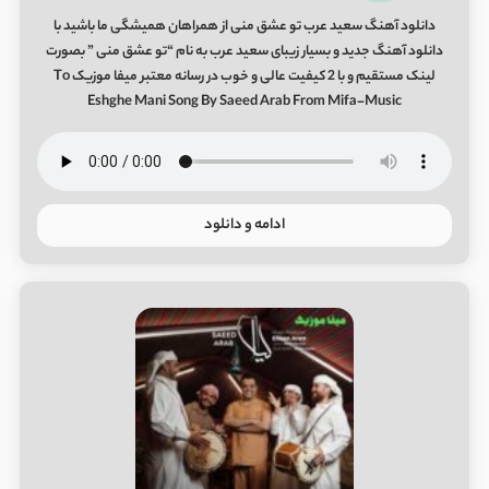
دانلود آهنگ سعید عرب تو عشق منی از همراهان همیشگی ما باشید با
دانلود آهنگ جدید و بسیار زیبای سعید عرب به نام “تو عشق منی ” بصورت
لینک مستقیم و با 2 کیفیت عالی و خوب در رسانه معتبر میفا موزیک To
Eshghe Mani Song By Saeed Arab From Mifa-Music
ادامه و دانلود