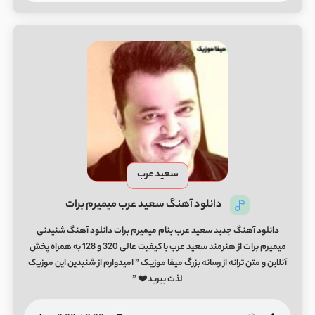
سعید عرب
دانلود آهنگ سعید عرب میمیرم برات
دانلود آهنگ جدید سعید عرب بنام میمیرم برات دانلود آهنگ شنیدنی
میمیرم برات از هنرمند سعید عرب با کیفیت عالی 320 و 128 به همراه پخش
آنلاین و متن ترانه از رسانه بزرگ میفا موزیک ” امیدوارم از شنیدین این موزیک
لذت ببرید❤️ ”