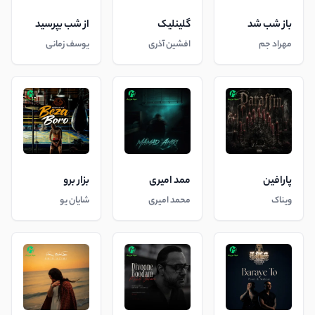
باز شب شد
گلینلیک
از شب بپرسید
مهراد جم
افشین آذری
یوسف زمانی
پارافین
ممد امیری
بزار برو
ویناک
محمد امیری
شایان یو