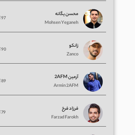
محسن یگانه
97 آهنگ
Mohsen Yeganeh
زانکو
90 آهنگ
Zanco
آرمین 2AFM
89 آهنگ
Armin 2AFM
فرزاد فرخ
79 آهنگ
Farzad Farokh