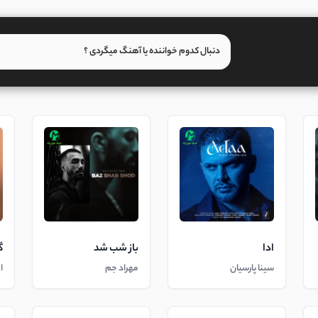
ادا
باز شب شد
گ
سینا پارسیان
مهراد جم
ا