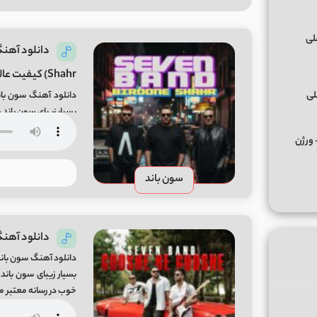
Shahr) کیفیت عالی MP3
لی
دانلود آهنگ سون بان
رسانه معتبر میفا موزیک hahr Song By Seven Band From Mifa-Music
کس ﻣﺮﺣﺒﺎ ﭼﻪ ﭼﻴﺰی ﺑﮕﻮ ﻣﺮﺣﺒﺎ از تالک داون Remix + ورژن
سون باند
دانلود آهنگ گوشه
دانلود آهنگ سون باند
خوب در رسانه معتبر میفا موزیک 7Band From Mifa-Music