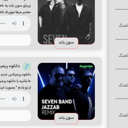
معتبر میفا موزیک Panahande Song By Seven Band From Mifa-Music
سون باند
دانلود ریمیک
دانلود ریمیکس جدید سو
ما باشید با دانلود ریم
از تو یادم ” بصورت لینک مستقیم و با 2 کیفیت عالی و
سون باند