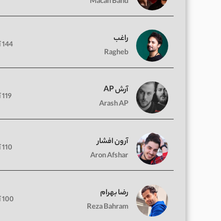
Macan Band
راغب
144 آهنگ
Ragheb
آرش AP
119 آهنگ
Arash AP
آرون افشار
110 آهنگ
Aron Afshar
رضا بهرام
100 آهنگ
Reza Bahram