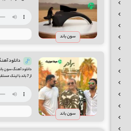
سون باند
دانلود آهنگ
دانلود آهنگ سون باند 
از 7 باند با لینک مستقیم کیفیت اصلی (320 / 128) Mp3 از میفا موزیک
سون باند