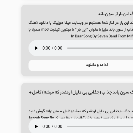
این بار از سون باند
 این بار در کنار شما هستیم در وبسایت میفا موزیک با دانلود آهنگ
جدید و فوق العاده جذاب از سون باند عزیز با عنوان “این بار ” با بهترین کیفیت mp3 همراه با
ادامه و دانلود
 سون باند جذاب (جذابی بی دلیل اونقدر که میشه) کامل +
 جذاب (جذابی بی دلیل اونقدر که میشه) کامل + متن ترانه گوش کنید
موزیک جدید 7 باند بنام جذاب با لینک مستقیم و پخش آنلاین از میفا موزیک Jazzab Song By