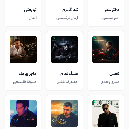
دختر بندر
کجا گریزم
تو رفتی
امیر عظیمی
آرمان گرشاسبی
الجان
قفس
سنگ تمام
ماجرای منه
کسری زاهدی
حمیدرضا بابایی
علیرضا طلیسچی