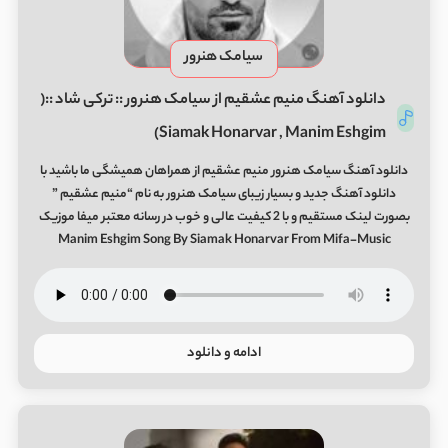
سیامک هنرور
دانلود آهنگ منیم عشقیم از سیامک هنرور :: ترکی شاد ::(
Siamak Honarvar , Manim Eshgim)
دانلود آهنگ سیامک هنرور منیم عشقیم از همراهان همیشگی ما باشید با
دانلود آهنگ جدید و بسیار زیبای سیامک هنرور به نام “منیم عشقیم ”
بصورت لینک مستقیم و با 2 کیفیت عالی و خوب در رسانه معتبر میفا موزیک
Manim Eshgim Song By Siamak Honarvar From Mifa-Music
ادامه و دانلود