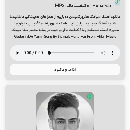
Honarvar »» کیفیت عالی MP3
دانلود آهنگ سیامک هنرور گدیسن ده یاریم از همراهان همیشگی ما باشید با
دانلود آهنگ جدید و بسیار زیبای سیامک هنرور به نام “گدیسن ده یاریم ”
بصورت لینک مستقیم و با 2 کیفیت عالی و خوب در رسانه معتبر میفا موزیک
Gedesin De Yarim Song By Siamak Honarvar From Mifa-Music
ادامه و دانلود