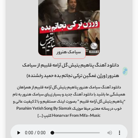
سیامک هنرور
دانلود آهنگ پناهیم یتیش گل آرامه قلبیم از سیامک
هنرور (ورژن غمگین ترکی نجاتم بده حمید رخشنده)
دانلود آهنگ سیامک هنرور پناهیم یتیش گل آرامه قلبیم از همراهان
همیشگی ما باشید با دانلود آهنگ جدید و بسیار زیبای سیامک هنرور به نام
“پناهیم یتیش گل آرامه قلبیم ” بصورت لینک مستقیم و با 2 کیفیت عالی و
خوب در رسانه معتبر میفا موزیک Panahim Yetish Song By Siamak
Honarvar From Mifa-Music کلیپ […]