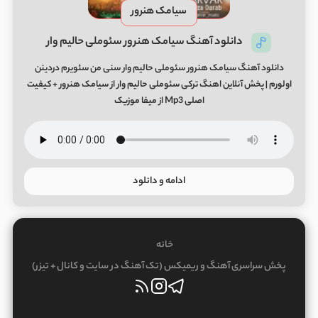
سیامک هنرور
دانلود آهنگ سیامک هنرور سئوملی حالیم وار
دانلود آهنگ سیامک هنرور سئوملی حالیم وار سنی من سئویرم دردینن
اولورم | پخش آنلاین اهنگ ترکی سئوملی حالیم وار از سیامک هنرور + کیفیت
اصلی Mp3 از میفا موزیک
ادامه و دانلود
خانه
پخش سراسری آهنگ و ریمیکس (تک آهنگ در سایت و کانال + تیزر)