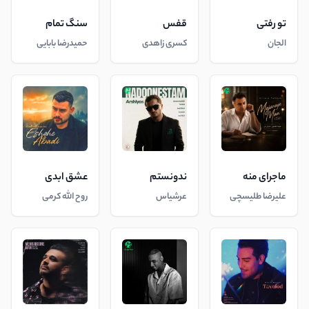
تو رفتی
قفس
سنگ تمام
الجان
کسری زاهدی
حمیدرضا بابایی
ماجرای منه
ندونستم
عشق ابدی
علیرضا طلیسچی
عرشیاس
روح الله کرمی