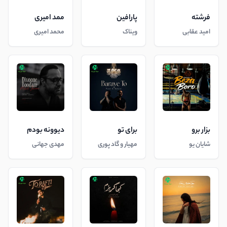
فرشته
پارافین
ممد امیری
امید عقابی
ویناک
محمد امیری
بزار برو
برای تو
دیوونه بودم
شایان یو
مهیار و گاد پوری
مهدی جهانی