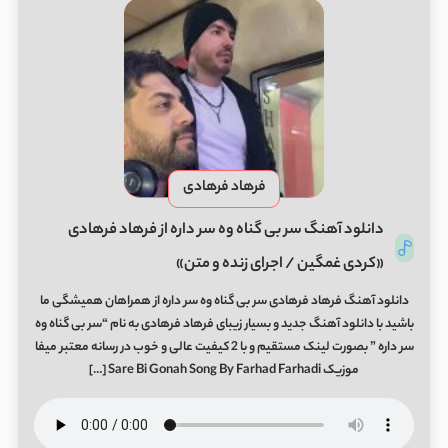
فرهاد فرهادی
دانلود آهنگ سر بی گناه وه سر داره از فرهاد فرهادی
«کردی غمگین / اجرای زنده و متن»
دانلود آهنگ فرهاد فرهادی سر بی گناه وه سر داره از همراهان همیشگی ما
باشید با دانلود آهنگ جدید و بسیار زیبای فرهاد فرهادی به نام “سر بی گناه وه
سر داره ” بصورت لینک مستقیم و با 2 کیفیت عالی و خوب در رسانه معتبر میفا
موزیک Sare Bi Gonah Song By Farhad Farhadi […]