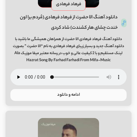
فرهاد فرهادی
دانلود آهنگ الا حضرت از فرهاد فرهادی (مُردم برا اون
خندت چشای هار کشندت) شاد کردی
دانلود آهنگ فرهاد فرهادی الا حضرت از همراهان همیشگی ما باشید با
دانلود آهنگ جدید و بسیار زیبای فرهاد فرهادی به نام “الا حضرت ” بصورت
لینک مستقیم و با 2 کیفیت عالی و خوب در رسانه معتبر میفا موزیک Ala
Hazrat Song By Farhad Farhadi From Mifa-Music
ادامه و دانلود