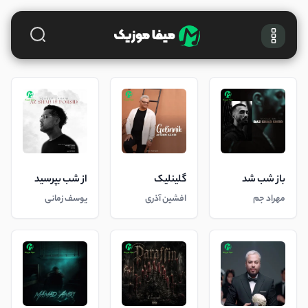
باز شب شد
گلینلیک
از شب بپرسید
مهراد جم
افشین آذری
یوسف زمانی