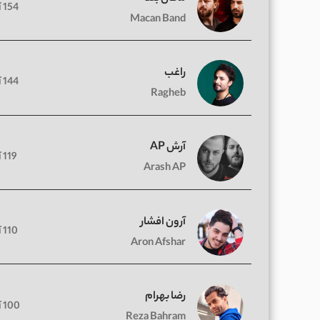
154 آهنگ
Macan Band
راغب
144 آهنگ
Ragheb
آرش AP
119 آهنگ
Arash AP
آرون افشار
110 آهنگ
Aron Afshar
رضا بهرام
100 آهنگ
Reza Bahram