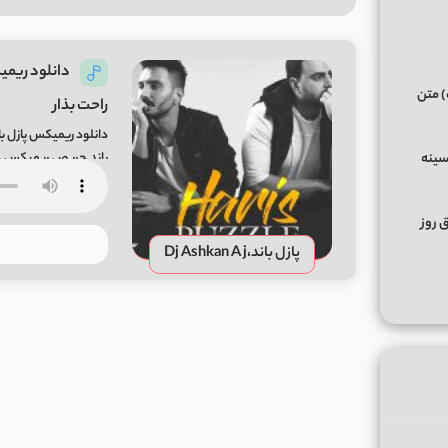
دانلود ریمیک
) متن
راحت بذار
دانلود ریمیکس پازل بان
سینه
دی جی رهام DJ Roham
ق روز
پازل باند،Dj Ashkan A j