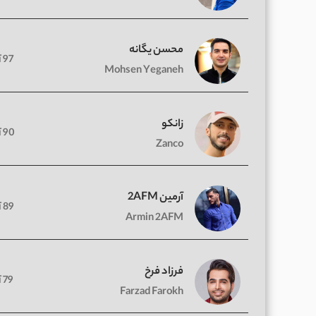
محسن یگانه
97 آهنگ
Mohsen Yeganeh
زانکو
90 آهنگ
Zanco
آرمین 2AFM
89 آهنگ
Armin 2AFM
فرزاد فرخ
79 آهنگ
Farzad Farokh