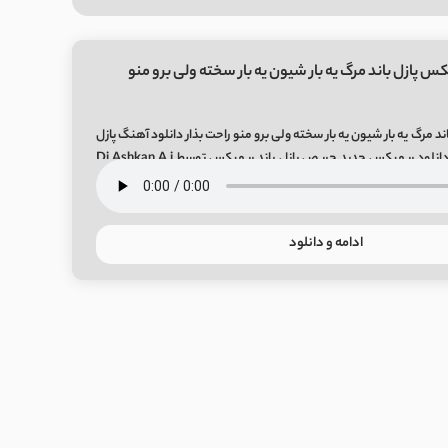
س پازل باند مرگ یه بار شیون یه بار سخته ولی برو منو
د مرگ یه بار شیون یه بار سخته ولی برو منو راحت بذار دانلود آهنگ پازل
باند حریص ریمیکس دانلود ریمیکس جدید حریص پازل باند ریمیکس توسط Dj Ashkan A j
ادامه و دانلود