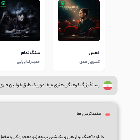
قفس
سنگ تمام
کسری زاهدی
حمیدرضا بابایی
رسانهٔ بزرگ فرهنگی هنری میفا موزیک طبق قوانین جاری 
جدیدترین ها
دانلود آهنگ تو از هزار و یک شبی پریچه (تو معجون گل و مخمل