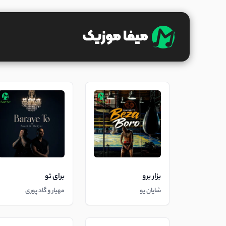
بزار برو
برای تو
شایان یو
مهیار و گاد پوری