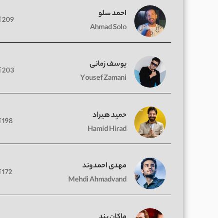
احمد سلو
209 آهنگ
Ahmad Solo
یوسف زمانی
203 آهنگ
Yousef Zamani
حمید هیراد
198 آهنگ
Hamid Hirad
مهدی احمدوند
172 آهنگ
Mehdi Ahmadvand
ماکان بند