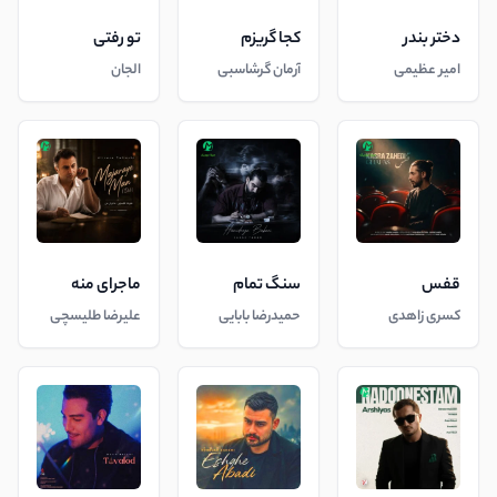
دختر بندر
کجا گریزم
تو رفتی
امیر عظیمی
آرمان گرشاسبی
الجان
قفس
سنگ تمام
ماجرای منه
کسری زاهدی
حمیدرضا بابایی
علیرضا طلیسچی