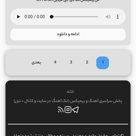
من ریمیکس تند دی جی فردین DJ Fardin
ادامه و دانلود
1
2
3
4
بعدی
خانه
پخش سراسری آهنگ و ریمیکس (تک آهنگ در سایت و کانال + تیزر)