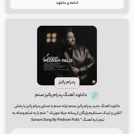
ادامه و دانلود
پدرام پالیز
دانلود آهنگ پدرام پالیز صنم
دانلود آهنگ جدید پدرام پالیز صنم ترانه صنم با صدای پدرام پالیز با پخش
آنلاین و لینک مستقیم رایگان از رسانه میفا موزیک ” منم با یه صَنَم وصله به
تنم با یه آهنگ ” Sanam Song By Pedram Paliz