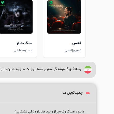
قفس
سنگ تمام
کسری زاهدی
حمیدرضا بابایی
رسانهٔ بزرگ فرهنگی هنری میفا موزیک طبق قوانین جاری 
جدیدترین ها
دانلود آهنگ وفاسیز از وحید مغانلو (ترکی قشقایی)