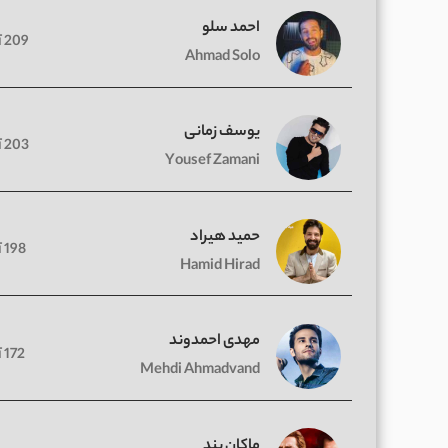
احمد سلو
209 آهنگ
Ahmad Solo
یوسف زمانی
203 آهنگ
Yousef Zamani
حمید هیراد
198 آهنگ
Hamid Hirad
مهدی احمدوند
172 آهنگ
Mehdi Ahmadvand
ماکان بند