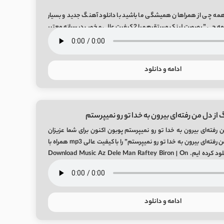
مه چی از همراهان همیشگی ما باشید با دانلود آهنگ جدید و بسیار
زیبای پوبون به نام “همه چی ” بصورت لینک مستقیم و با 2 کیفیت عالی و خوب در رسانه معتبر
ادامه و دانلود
از دل من رفته‌ای بیرون به خدا تو رو نمیپرستم
 رفته‌ای بیرون به خدا تو رو نمیپرستم پوبون اکنون برای شما عزیزان
موزیک زیبای “از دل من رفته‌ای بیرون به خدا تو رو نمیپرستم” را با کیفیت عالی mp3 همراه با
پخش آنلاین آماده دانلود کرده ایم. Download Music Az Dele Man Raftey Biron | On
ادامه و دانلود