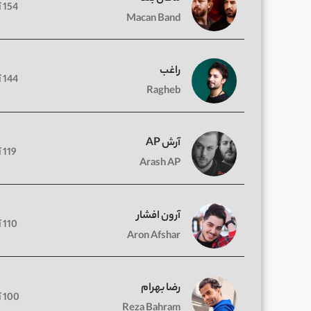
154 آهنگ
Macan Band
راغب
144 آهنگ
Ragheb
آرش AP
119 آهنگ
Arash AP
آرون افشار
110 آهنگ
Aron Afshar
رضا بهرام
100 آهنگ
Reza Bahram