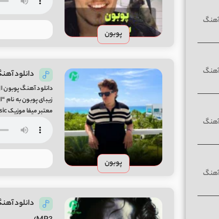
پوبون
دانلود آهنگ ال اس دی 
دانلود آهنگ پوبون ال
معتبر میفا موزیک LSD Song By Poobon From Mifa-Music
پوبون