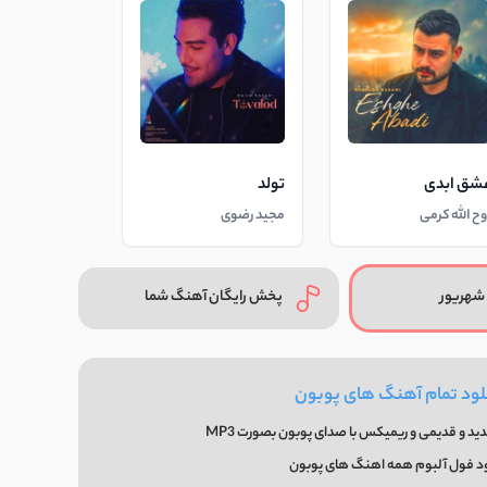
شق ابدی
تولد
وح الله کرمی
مجید رضوی
شهریور
پخش رایگان آهنگ شما
لود تمام آهنگ های پوبون
د و قدیمی و ریمیکس با صدای پوبون بصورت MP3
ود فول آلبوم همه اهنگ های پوبون