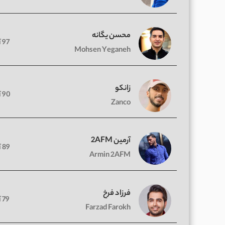
محسن یگانه
97 آهنگ
Mohsen Yeganeh
زانکو
90 آهنگ
Zanco
آرمین 2AFM
89 آهنگ
Armin 2AFM
فرزاد فرخ
79 آهنگ
Farzad Farokh