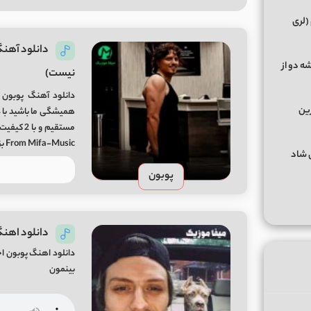
(لری
دانلود آهنگ
ه دو از
نیست)
دانلود آهنگ پوبون 
رین
همیشگی ما باشید با د
From Mifa-Music بزودی … دمو قرار […]
گهای شاد
پوبون
دانلود اهنگ
دانلود اهنگ پوبون ا
بینمون