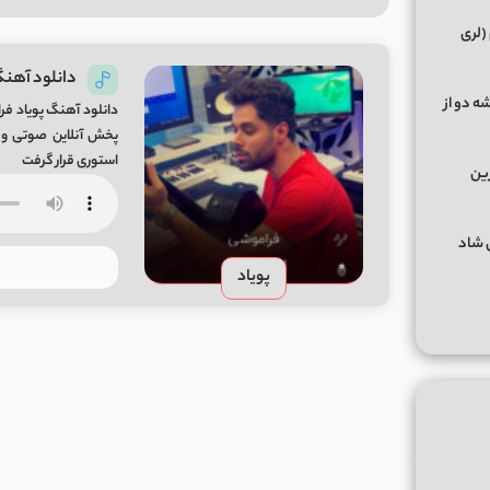
(لری
دانلود آهنگ 
ه دو از
استوری قرار گرفت
رین
گهای شاد
پویاد