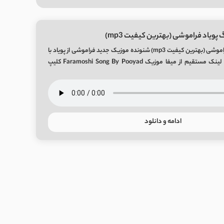
پویاد فراموشی (بهترین کیفیت mp3)
دانلود آهنگ پویاد فراموشی (بهترین کیفیت mp3) شنونده موزیک جدید فراموشی از پویاد با
پخش آنلاین صوتی و لینک مستقیم از میفا موزیک Faramoshi Song By Pooyad کلیپ
ادامه و دانلود