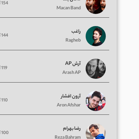
154 آهنگ
Macan Band
راغب
144 آهنگ
Ragheb
آرش AP
119 آهنگ
Arash AP
آرون افشار
110 آهنگ
Aron Afshar
رضا بهرام
100 آهنگ
Reza Bahram