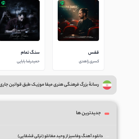
قفس
سنگ تمام
کسری زاهدی
حمیدرضا بابایی
رسانهٔ بزرگ فرهنگی هنری میفا موزیک طبق قوانین جاری 
جدیدترین ها
دانلود آهنگ وفاسیز از وحید مغانلو (ترکی قشقایی)