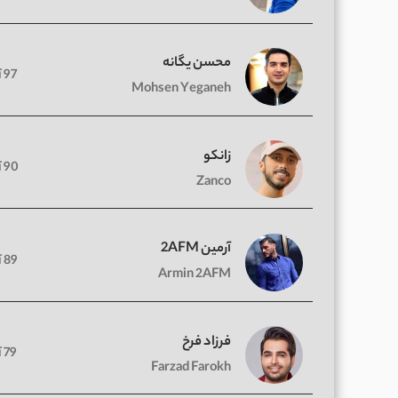
محسن یگانه
97 آهنگ
Mohsen Yeganeh
زانکو
90 آهنگ
Zanco
آرمین 2AFM
89 آهنگ
Armin 2AFM
فرزاد فرخ
79 آهنگ
Farzad Farokh