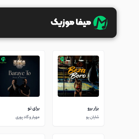
بزار برو
برای تو
شایان یو
مهیار و گاد پوری