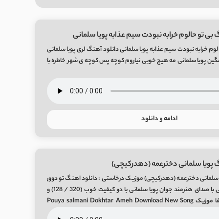
 بی تو حالوم خرابه نبودت سیم عذابه پویا سلمانی
لوم خرابه نبودت سیم عذابه پویا سلمانی دانلود آهنگ لری پویا سلمانی
 پویا سلمانی مه هیچ خویی نیاروم کوچه پس کوچه ی شهر خاطره با
ادامه و دانلود
 پویا سلمانی دخترعمه (دهدرکیچی)
 سلمانی دخترعمه (دهدرکیچی) موزیک درخاستی : دانلود اهنگ تو دوور
کیچیمی سوگل نازلیمی با صدای هنرمند جوان پویا سلمانی با دو کیفیت خوب (320 / 128) و
متن ترانه از رسانه میفا موزیک Pouya salmani Dokhtar Ameh Download New Song