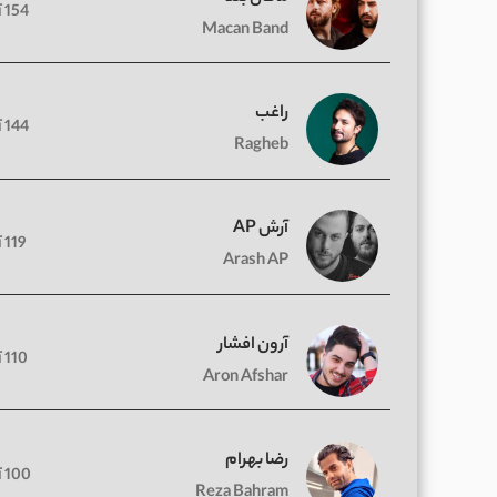
154 آهنگ
Macan Band
راغب
144 آهنگ
Ragheb
آرش AP
119 آهنگ
Arash AP
آرون افشار
110 آهنگ
Aron Afshar
رضا بهرام
100 آهنگ
Reza Bahram