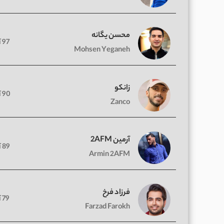
محسن یگانه
97 آهنگ
Mohsen Yeganeh
زانکو
90 آهنگ
Zanco
آرمین 2AFM
89 آهنگ
Armin 2AFM
فرزاد فرخ
79 آهنگ
Farzad Farokh