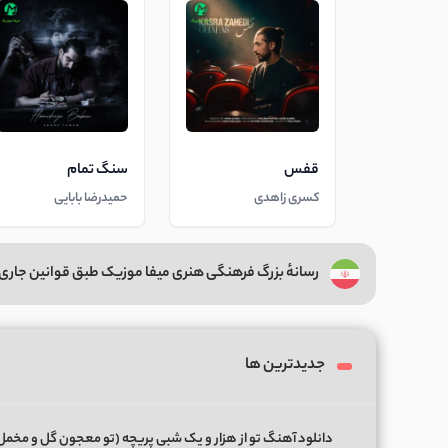
قفس
سنگ تمام
کسری زاهدی
حمیدرضا بابایی
رسانهٔ بزرگ فرهنگی هنری میفا موزیک طبق قوانین جاری 
جدیدترین ها
دانلود آهنگ تو از هزار و یک شبی پریچه (تو معجون گل و مخمل