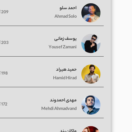
احمد سلو
209 آهنگ
Ahmad Solo
یوسف زمانی
203 آهنگ
Yousef Zamani
حمید هیراد
198 آهنگ
Hamid Hirad
مهدی احمدوند
172 آهنگ
Mehdi Ahmadvand
ماکان بند