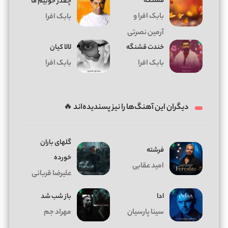
قشنگه
چقدر خوبیم ما
بابک افرا و
بابک افرا
آرمین نصرتی
خندت قشنگه
لالا کیان
بابک افرا
بابک افرا
دیگران این آهنگ‌ها را نیز پسندیده‌اند 🔥
گلهای باران
فرشته
خورده
امید عقابی
علیرضا قربانی
ادا
باز شب شد
سینا پارسیان
مهراد جم