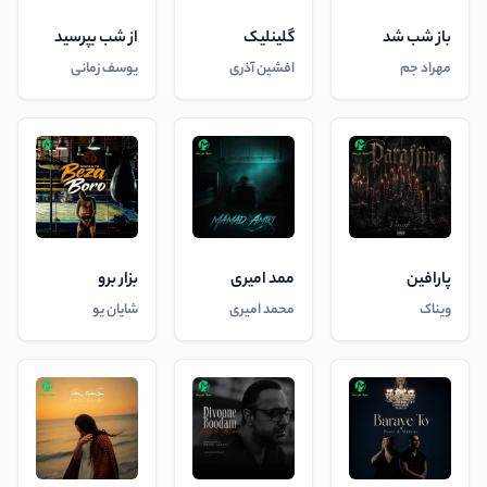
باز شب شد
گلینلیک
از شب بپرسید
مهراد جم
افشین آذری
یوسف زمانی
پارافین
ممد امیری
بزار برو
ویناک
محمد امیری
شایان یو