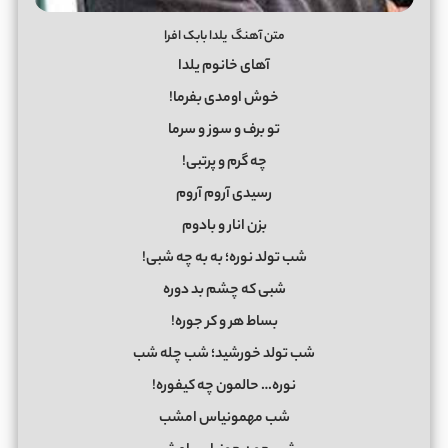
متن آهنگ یلدا بابک افرا
آهای خانوم یلدا
خوش اومدی بفرما!
تو برف و سوز و سرما
چه گرم و پرتبی!
رسیدی آروم آروم
بزن انار و بادوم
شب تولد نوره؛ به ‌به چه شبی!
شبی که چشم بد دوره
بساط هر و کر جوره!
شب تولد خورشید؛ شب چله شب
نوره… حالمون چه کیفوره!
شب مهمونیاس امشب