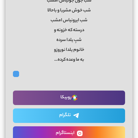
شب جون‌ جونیاس امشب
شب خوش‌ مشربا و باحالا
شب ایرونیاس امشب
درسته که خزونه و
شبِ یلدا سرده
خانوم یلدا نوروزو
به ما وعده کرده…
روبیکا
تلگرام
اینستاگرام