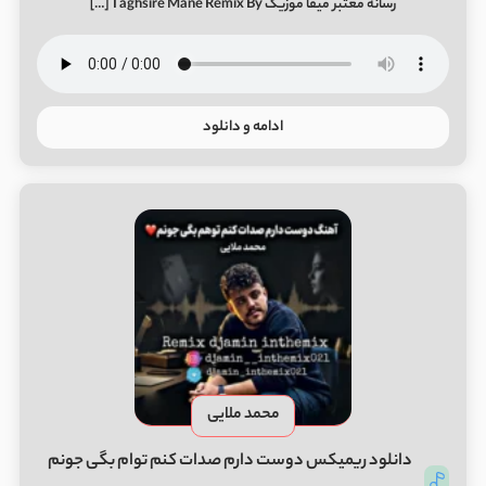
رسانه معتبر میفا موزیک Taghsire Mane Remix By […]
ادامه و دانلود
محمد ملایی
دانلود ریمیکس دوﺳﺖ دارم ﺻﺪات ﻛﻨﻢ ﺗﻮام ﺑﮕﻰ ﺟﻮﻧﻢ