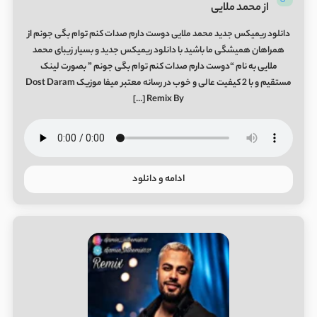
از محمد ملایی
دانلود ریمیکس جدید محمد ملایی دوﺳﺖ دارم ﺻﺪات ﻛﻨﻢ ﺗﻮام ﺑﮕﻰ ﺟﻮﻧﻢ از
همراهان همیشگی ما باشید با دانلود ریمیکس جدید و بسیار زیبای محمد
ملایی به نام “دوﺳﺖ دارم ﺻﺪات ﻛﻨﻢ ﺗﻮام ﺑﮕﻰ ﺟﻮﻧﻢ ” بصورت لینک
مستقیم و با 2 کیفیت عالی و خوب در رسانه معتبر میفا موزیک Dost Daram
Remix By […]
ادامه و دانلود