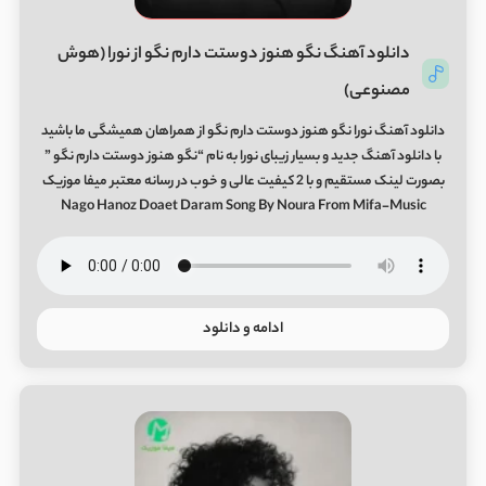
دانلود آهنگ نگو هنوز دوستت دارم نگو از نورا (هوش
مصنوعی)
دانلود آهنگ نورا نگو هنوز دوستت دارم نگو از همراهان همیشگی ما باشید
با دانلود آهنگ جدید و بسیار زیبای نورا به نام “نگو هنوز دوستت دارم نگو ”
بصورت لینک مستقیم و با 2 کیفیت عالی و خوب در رسانه معتبر میفا موزیک
Nago Hanoz Doaet Daram Song By Noura From Mifa-Music
ادامه و دانلود