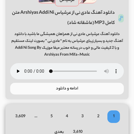
عرشیاس
دانلود آهنگ عادی نی از عرشیاس Arshiyas Addi Ni متن
کامل MP3 (عاشقانه شاد)
دانلود آهنگ عرشیاس عادی نی از همراهان همیشگی ما باشید با دانلود
آهنگ جدید و بسیار زیبای عرشیاس به نام “عادی نی ” بصورت لینک مستقیم
و با 2 کیفیت عالی و خوب در رسانه معتبر میفا موزیک Addi Ni Song By
Arshiyas From Mifa-Music
ادامه و دانلود
3,609
…
5
4
3
2
1
3,610
بعدی