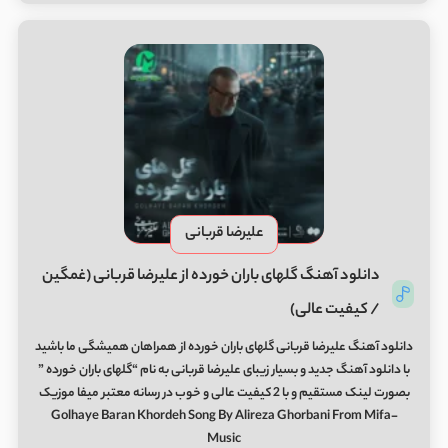
علیرضا قربانی
دانلود آهنگ گلهای باران خورده از علیرضا قربانی (غمگین
/ کیفیت عالی)
دانلود آهنگ علیرضا قربانی گلهای باران خورده از همراهان همیشگی ما باشید
با دانلود آهنگ جدید و بسیار زیبای علیرضا قربانی به نام “گلهای باران خورده ”
بصورت لینک مستقیم و با 2 کیفیت عالی و خوب در رسانه معتبر میفا موزیک
Golhaye Baran Khordeh Song By Alireza Ghorbani From Mifa-
Music