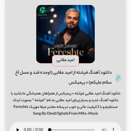
امید عقابی
دانلود آهنگ فرشته از امید عقابی (اومده قند و عسل آخ
سلام علیکم) + ریمیکس
دانلود آهنگ امید عقابی فرشته + ریمیکس از همراهان همیشگی ما باشید با
دانلود آهنگ جدید و بسیار زیبای امید عقابی به نام “فرشته ” بصورت لینک
مستقیم و با 2 کیفیت عالی و خوب در رسانه معتبر میفا موزیک Fereshte
Song By Omid Oghabi From Mifa-Music