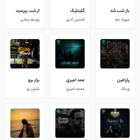
باز شب شد
گلینلیک
از شب بپرسید
مهراد جم
افشین آذری
یوسف زمانی
پارافین
ممد امیری
بزار برو
ویناک
محمد امیری
شایان یو