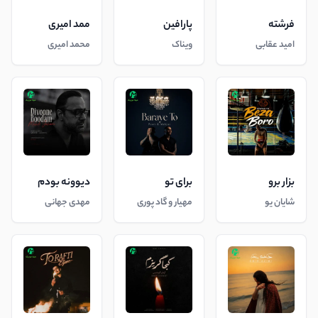
فرشته
پارافین
ممد امیری
امید عقابی
ویناک
محمد امیری
بزار برو
برای تو
دیوونه بودم
شایان یو
مهیار و گاد پوری
مهدی جهانی