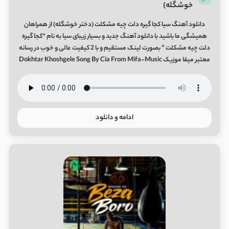
خوشگله)
دانلود آهنگ سیا کجا گیره دلت چیه مشکلت (دختر خوشگله) از همراهان
همیشگی ما باشید با دانلود آهنگ جدید و بسیار زیبای سیا به نام “کجا گیره
دلت چیه مشکلت ” بصورت لینک مستقیم و با 2 کیفیت عالی و خوب در رسانه
معتبر میفا موزیک Dokhtar Khoshgele Song By Cia From Mifa-Music
ادامه و دانلود