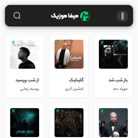
باز شب شد
گلینلیک
از شب بپرسید
مهراد جم
افشین آذری
یوسف زمانی