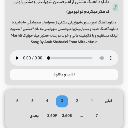
دانلود آهنگ مشتی از امیرحسین شهرایینی (مشتی اونی
ک فکر میکردم تو نبودی)
دانلود آهنگ امیرحسین شهرایینی مشتی از همراهان همیشگی ما باشید با
دانلود آهنگ جدید و بسیار زیبای امیرحسین شهرایینی به نام “مشتی ” بصورت
لینک مستقیم و با 2 کیفیت عالی و خوب در رسانه معتبر میفا موزیک Mashti
Song By Amir Shahraini From Mifa-Music
ادامه و دانلود
قبلی
1
2
3
4
5
6
7
…
3,608
3,609
بعدی