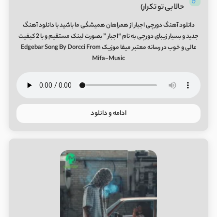
حالا بی تو تکرار)
دانلود آهنگ دورچی اجبار از همراهان همیشگی ما باشید با دانلود آهنگ
جدید و بسیار زیبای دورچی به نام “اجبار ” بصورت لینک مستقیم و با 2 کیفیت
عالی و خوب در رسانه معتبر میفا موزیک Edgebar Song By Dorcci From
Mifa-Music
ادامه و دانلود