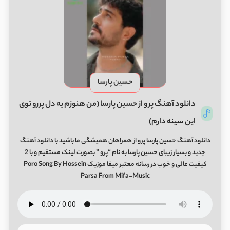
حسین پارسا
دانلود آهنگ پرو از حسین پارسا (من هنوزم یه دل پررو توی
این سینه دارم)
دانلود آهنگ حسین پارسا پرو از همراهان همیشگی ما باشید با دانلود آهنگ
جدید و بسیار زیبای حسین پارسا به نام “پرو ” بصورت لینک مستقیم و با 2
کیفیت عالی و خوب در رسانه معتبر میفا موزیک Poro Song By Hossein
Parsa From Mifa-Music