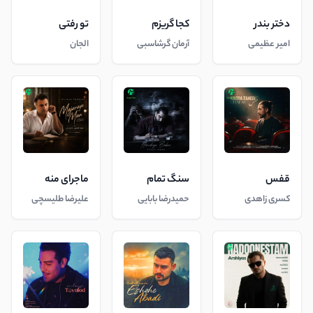
دختر بندر
کجا گریزم
تو رفتی
امیر عظیمی
آرمان گرشاسبی
الجان
قفس
سنگ تمام
ماجرای منه
کسری زاهدی
حمیدرضا بابایی
علیرضا طلیسچی