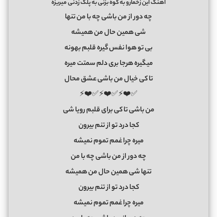
اهنگ این زخمارو به کوه بزنی به پلک زدنی میریزه
چه دور از من باشی چه با من تنها
شی همین حال من همیشه
بی تو هوا نفس گیره قلبم بهونه
میگیره هرجا بری دلم سمتت میره
تا کی خیال من باشی عشق محال
✅❤️⚡✅❤️⚡✅❤️⚡
من باشی تا کی برای قلبم رویا شی
کجا درد تو از تنم بیرون
میره چرا غمم تموم نمیشه
چه دور از من باشی چه با من
تنها شی همین حال من همیشه
کجا درد تو از تنم بیرون
میره چرا غمم تموم نمیشه