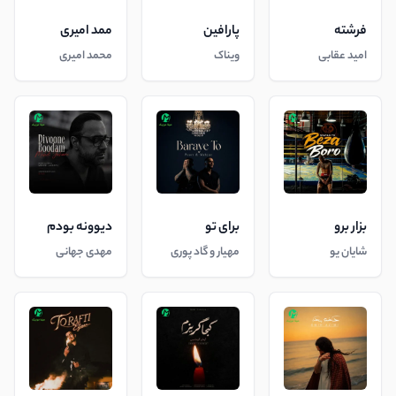
فرشته
پارافین
ممد امیری
امید عقابی
ویناک
محمد امیری
بزار برو
برای تو
دیوونه بودم
شایان یو
مهیار و گاد پوری
مهدی جهانی