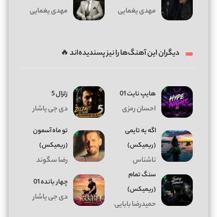
مهدی یغمایی
مهدی یغمایی
دیگران این آهنگ‌ها را نیز پسندیده‌اند 🔥
هایپ نایت 01
زلزال 5
احسان رمزی
دی جی یاشار
اگه یه تایمی
تو ماه آسمون
(ریمیکس)
(ریمیکس)
ناشناس
رضا سگوند
سنگ تمام
چهار بانده 01
(ریمیکس)
دی جی یاشار
حمیدرضا بابایی