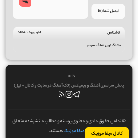
ناشناس
4 اردیبهشت 1404
قشنگ ترین اهنگ عمرمم
خانه
پخش سراسری آهنگ و ریمیکس (تک آهنگ در سایت و کانال + تیزر)
© تمامی حقوق مادی و معنوی پوسته و مطالب منتشرشده متعلق
به
میفا موزیک
هستند.
کانال میفا موزیک