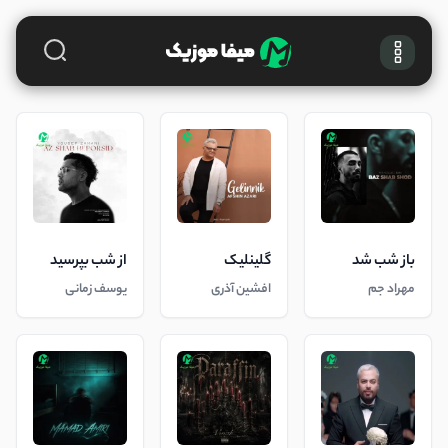
باز شب شد
گلینلیک
از شب بپرسید
مهراد جم
افشین آذری
یوسف زمانی