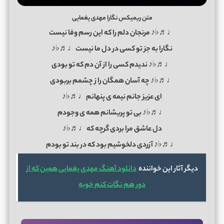
متن ریمیکس نگارا مهدی یغمایی
♩♬♭♪ مرنجان دلم را که این رسم وفا نیست
نگارا به جز تو کسی در دل ما نیست♩♬♭♪
♩♬♭♪ ندیدم کسی را از آن دم که تو بودی
♩♬♭♪ چه آسان همگان را ز چشمم بربودی
ای عزیز جانم نیمه ی پنهانم♩♬♭♪
♩♬♭♪ بی تو پریشانم همه ی وجودم
دل عاشق مرا بردی گرچه که♩♬♭♪
♩♬♭♪ آزردی دلخوشیم بود که در بند تو بودم
دیگر آثار این خواننده
دانلود آهنگ مهدی یغمایی همین که از
دور هم نگات کنم خوبه