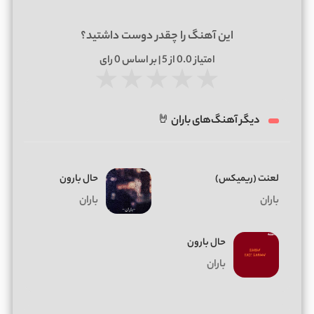
این آهنگ را چقدر دوست داشتید؟
امتیاز
0.0
از 5 | بر اساس
0
رای
★
★
★
★
★
دیگر آهنگ‌های باران 🤘
لعنت (ریمیکس)
حال بارون
باران
باران
حال بارون
باران