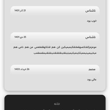
ناشناس
21 آذر 1401
خوب بود
ناشناس
25 دی 1401
مومزمزکفتکصهقملنقکبمبمیکبن کن هم قنثکهقلملعمی من هم نامی هم
مبخببمببنبممبثکبنمبثتبمبتبنقتبنقتقنقننبنقنقنبمقممقمب
محمد
26 خرداد 1403
عالی بود
خانه