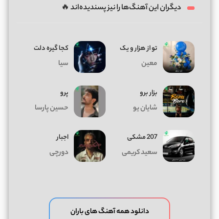
دیگران این آهنگ‌ها را نیز پسندیده‌اند 🔥
تو از هزار و یک
کجا گیره دلت
معین
سیا
بزار برو
پرو
شایان یو
حسین پارسا
207 مشکی
اجبار
سعید کریمی
دورچی
دانلود همه آهنگ های باران