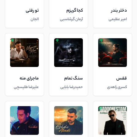
دختر بندر
کجا گریزم
تو رفتی
امیر عظیمی
آرمان گرشاسبی
الجان
قفس
سنگ تمام
ماجرای منه
کسری زاهدی
حمیدرضا بابایی
علیرضا طلیسچی