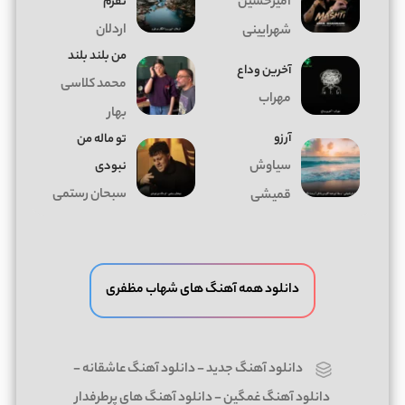
امیرحسین
نفرم
اردلان
شهرایینی
من بلند بلند
آخرین وداع
محمد کلاسی
مهراب
بهار
آرزو
تو ماله من
سیاوش
نبودی
سبحان رستمی
قمیشی
دانلود همه آهنگ های شهاب مظفری
دانلود آهنگ جدید
-
دانلود آهنگ عاشقانه
-
دانلود آهنگ غمگین
-
دانلود آهنگ های پرطرفدار