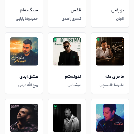
تو رفتی
قفس
سنگ تمام
الجان
کسری زاهدی
حمیدرضا بابایی
ماجرای منه
ندونستم
عشق ابدی
علیرضا طلیسچی
عرشیاس
روح الله کرمی