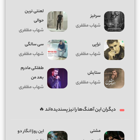
لعنتی ترین
سرخیز
حوالی
شهاب مظفری
شهاب مظفری
تراپی
سی سالگی
شهاب مظفری
شهاب مظفری
طفلکی مادرم
ستایش
بعد من
شهاب مظفری
شهاب مظفری
دیگران این آهنگ‌ها را نیز پسندیده‌اند 🔥
مشتی
این روزا انگار دو