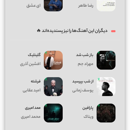
رضا طاهر
ای عشق
دیگران این آهنگ‌ها را نیز پسندیده‌اند 🔥
باز شب شد
گلینلیک
مهراد جم
افشین آذری
از شب بپرسید
فرشته
یوسف زمانی
امید عقابی
پارافین
ممد امیری
ویناک
محمد امیری