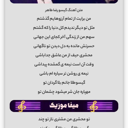
متن آهنگ گیسو رضا طاهر
من برایت از تمام آرزوهایم گذشتم
مثل تو دیگر ندیدم کل دنیا را که گشتم
سهم من از زندگی آخر کجای این جهانی
حسرتش مانده به دل دیدن تو ناگهانی
محشری حیف از من عاشق جداباشی
وقت آن است نیمه ی گمشده پیداشی
نیمه ی روشن تر سیاره ام باشی
گیسوطلا جانم بلا گردان تو
مهپاره جان شر میشود چشمان تو
تو محشری من مشتری ناز تو چند