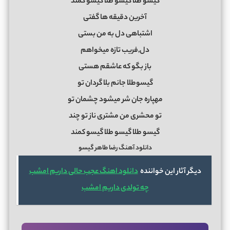
گیسو طلا گیسو طلا گیسو کمند
آخرین دقیقه ها گفتی
اشتباهی دل به من بستی
دل,فریب تازه میخواهم
باز بگو که عاشقم هستی
گیسوطلا جانم بلا گردان تو
مهپاره جان شر میشود چشمان تو
تو محشری من مشتری ناز تو چند
گیسو طلا گیسو طلا گیسو کمند
دانلود آهنگ رضا طاهر گیسو
دیگر آثار این خواننده
دانلود اهنگ عجب حالی داریم امشب
چه تولدی داریم امشب