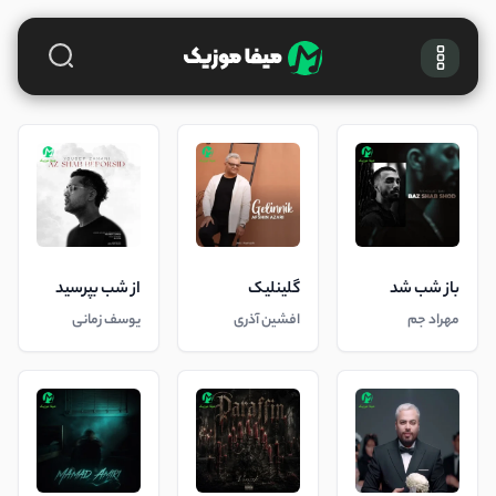
باز شب شد
گلینلیک
از شب بپرسید
مهراد جم
افشین آذری
یوسف زمانی