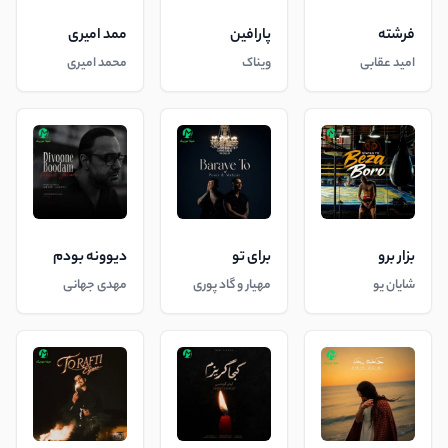
فرشته
پارافین
ممد امیری
امید عقابی
ویناک
محمد امیری
بزار برو
برای تو
دیوونه بودم
شایان یو
مهیار و گاد پوری
مهدی جهانی