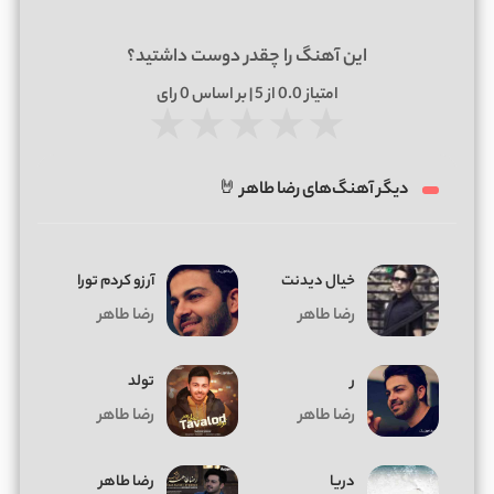
این آهنگ را چقدر دوست داشتید؟
امتیاز
0.0
از 5 | بر اساس
0
رای
★
★
★
★
★
دیگر آهنگ‌های رضا طاهر 🤘
خیال دیدنت
آرزو کردم تورا
رضا طاهر
رضا طاهر
ر
تولد
رضا طاهر
رضا طاهر
دریا
رضا طاهر