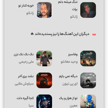
تنگ میشه دلم
خوبه کنار تو
برات
زانکو
زانکو
دیگران این آهنگ‌ها را نیز پسندیده‌اند 🔥
وفاسیز
نک نک نک نزن
وحید مغانلو
علی رحیمی
دیگه نمی بازم
نشد بری آخر
ای پی تیون
سیاوش علایی
تو از هزار و یک
کجا گیره دلت
معین
سیا