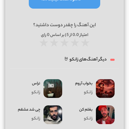
این آهنگ را چقدر دوست داشتید؟
امتیاز
0.0
از 5 | بر اساس
0
رای
★
★
★
★
★
دیگر آهنگ‌های زانکو 🤘
بخواب آروم
تراس
زانکو
زانکو
بغلم کن
چی شد عشقم
زانکو
زانکو