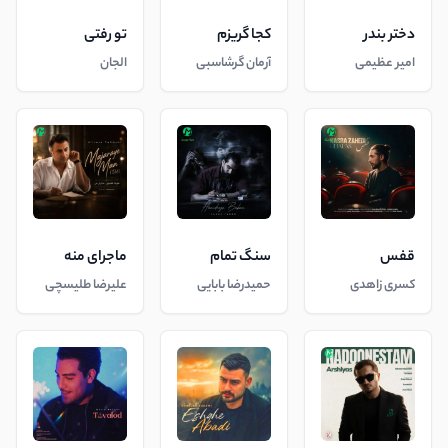
دختر بندر
کجا گریزم
تو رفتی
امیر عظیمی
آرمان گرشاسبی
الجان
قفس
سنگ تمام
ماجرای منه
کسری زاهدی
حمیدرضا بابایی
علیرضا طلیسچی