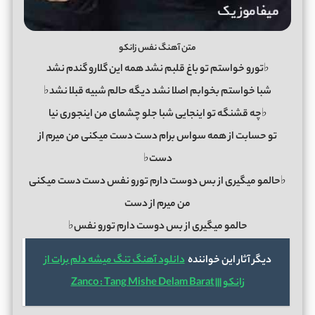
متن آهنگ نفس زانکو
♭تورو خواستم تو باغ قلبم نشد همه این گلارو گندم نشد
شبا خواستم بخوابم اصلا نشد دیگه حالم شبیه قبلا نشد♭
♭چه قشنگه تو اینجایی شبا جلو چشمای من اینجوری نیا
تو حسابت از همه سواس برام دست دست میکنی من میرم از
دست♭
♭حالمو میگیری از بس دوست دارم تورو نفس دست دست میکنی
من میرم از دست
حالمو میگیری از بس دوست دارم تورو نفس♭
دیگر آثار این خواننده
دانلود آهنگ تنگ میشه دلم برات از
زانکو ||| Zanco : Tang Mishe Delam Barat