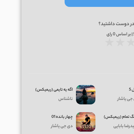
در دوست داشتید؟
0
رای
★
★
 5
اگه یه تایمی (ریمیکس)
جی یاشار
ناشناس
 تمام (ریمیکس)
چهار بانده 01
درضا بابایی
دی جی یاشار