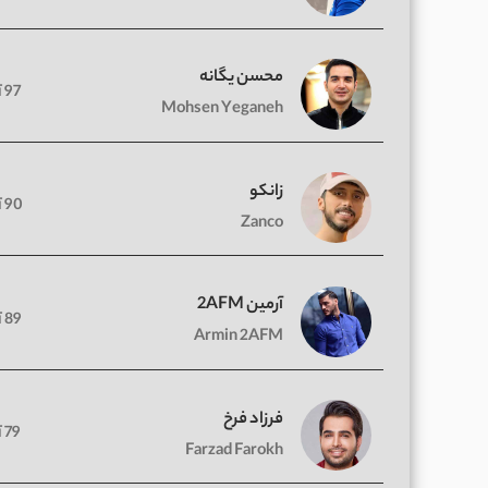
محسن یگانه
97 آهنگ
Mohsen Yeganeh
زانکو
90 آهنگ
Zanco
آرمین 2AFM
89 آهنگ
Armin 2AFM
فرزاد فرخ
79 آهنگ
Farzad Farokh