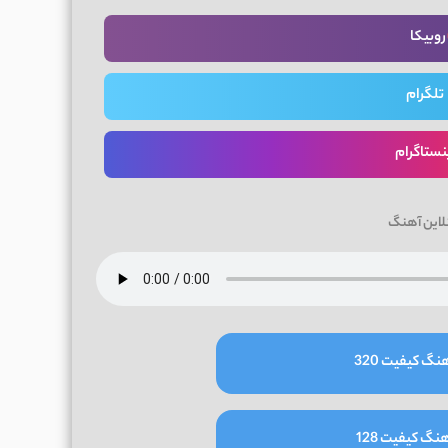
روبیکا
تلگرام
نستاگرام
لاین آهنگ
نگ کیفیت 320
نگ کیفیت 128