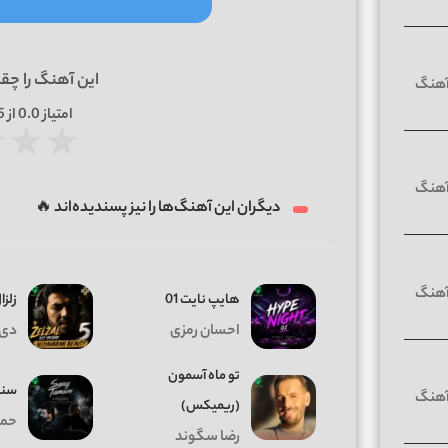
این آهنگ را چق
امتیاز
0.0
از 5 | بر اساس
★
★
★
دیگران این آهنگ‌ها را نیز پسندیده‌اند 🔥
هایپ نایت 01
زلزال
احسان رمزی
دی 
تو ماه آسمون
سنگ
(ریمیکس)
حمی
رضا سگوند