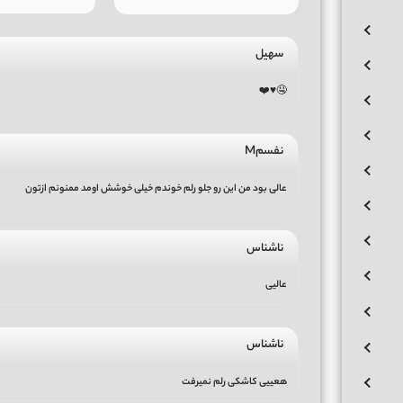
سهیل
🤤♥️❤️
نفسمM
عالی بود من این رو جلو رلم خوندم خیلی خوشش اومد ممنونم ازتون
ناشناس
عالیی
ناشناس
هعییی کاشکی رلم نمیرفت