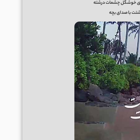
ای خوشگل چشمات درشته
شتت با صدای بچه