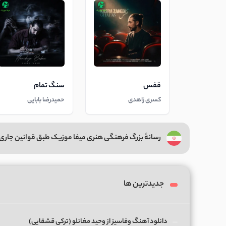
قفس
سنگ تمام
کسری زاهدی
حمیدرضا بابایی
رسانهٔ بزرگ فرهنگی هنری میفا موزیک طبق قوانین جاری 
جدیدترین ها
دانلود آهنگ وفاسیز از وحید مغانلو (ترکی قشقایی)