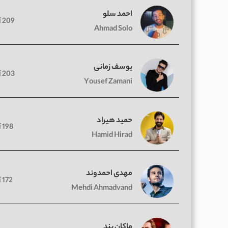
احمد سلو
209 آهنگ
Ahmad Solo
یوسف زمانی
203 آهنگ
Yousef Zamani
حمید هیراد
198 آهنگ
Hamid Hirad
مهدی احمدوند
172 آهنگ
Mehdi Ahmadvand
ماکان بند