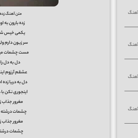
متن آهنگ زده ب
زده بارون به 
یکمی خیس شد
سر زبون دارم ول
مست چشمات می
دل به دل را
عشقم آرزوم این
دل به دریا زده
اینجوری نکن با
مغرور جذاب 
چشمات درشته ا
مغرور جذاب 
چشمات درشته