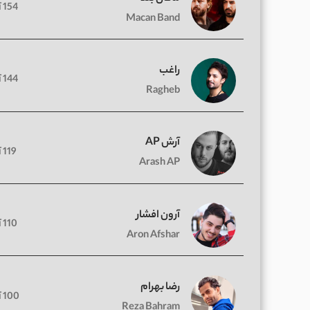
154 آهنگ
Macan Band
راغب
144 آهنگ
Ragheb
آرش AP
119 آهنگ
Arash AP
آرون افشار
110 آهنگ
Aron Afshar
رضا بهرام
100 آهنگ
Reza Bahram