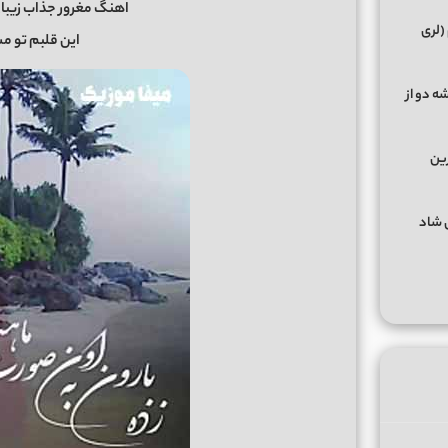
اهنگ مغرور جذاب زیب
(لری
این قلبم تو م
ه دو از
رین
گهای شاد