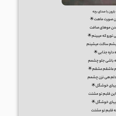
ارون با صدای بچه
اون صورت ماهت🌟
ن موهای صافت
ی تورو که میبینم🌟
شم ساکت میشینم
ه داره جذابی🌟
ه باشی جلو چشمم
 ام عاشقم عشقم🌟
 دلم هی نزن چشمم
زیبای خوشگل🌟
ین قلبم تو مشتت
زیبای خوشگل🌟
 قلبم تو مشتت