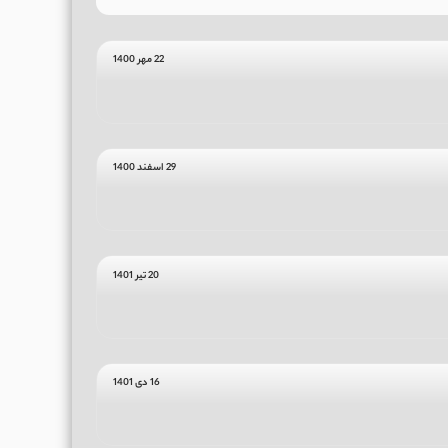
22 مهر 1400
29 اسفند 1400
20 تیر 1401
16 دی 1401