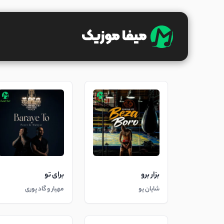
بزار برو
برای تو
شایان یو
مهیار و گاد پوری