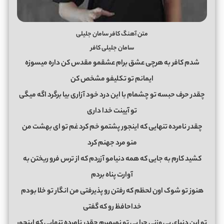
متن آهنگ کافر سامان جلیلی
سامان جلیلی کافر
شدم کافر به هرچی عشق برام عشقمو مقدس کن داره میسوزه
ایمانم تو تکلیفو مشخص کن
چقدر حرف حبسه تو چشمام با این درد خود آزاری بیا برگرد اگه میگی
تو آیینت خدا داری
چقدر نامرده تنهایی که اینجور پشتمو خم کرد غم تو ای بهشت من
منو مرد جهنم کرد
کشید کارم به جایی که همه دنیامو آزردم که از ترس فرو ریختن به
آوارت پناه بردم
هنوز تو شوک اون لحظم که رفتن رو پذیرفتی من انگار تو خلا بودم
خداحافظ رو که گفتی
تو این دنیای بی وزنی چرا بی تو نمیمیرم چقدر نامرده تنهایی که اینجور