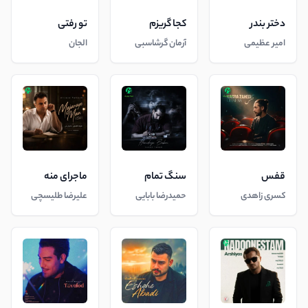
دختر بندر
کجا گریزم
تو رفتی
امیر عظیمی
آرمان گرشاسبی
الجان
قفس
سنگ تمام
ماجرای منه
کسری زاهدی
حمیدرضا بابایی
علیرضا طلیسچی