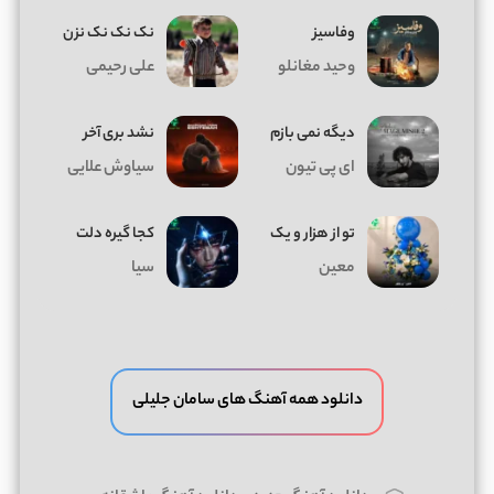
وفاسیز
نک نک نک نزن
وحید مغانلو
علی رحیمی
دیگه نمی بازم
نشد بری آخر
ای پی تیون
سیاوش علایی
تو از هزار و یک
کجا گیره دلت
معین
سیا
دانلود همه آهنگ های سامان جلیلی