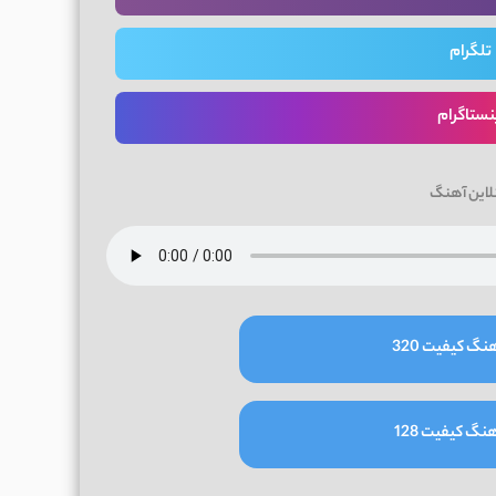
تلگرام
نستاگرام
لاین آهنگ
نگ کیفیت 320
نگ کیفیت 128