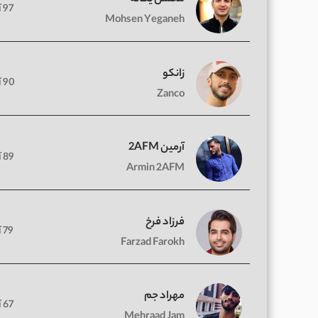
97 آهنگ
Mohsen Yeganeh
زانکو
90 آهنگ
Zanco
آرمین 2AFM
89 آهنگ
Armin 2AFM
فرزاد فرخ
79 آهنگ
Farzad Farokh
مهراد جم
67 آهنگ
Mehraad Jam