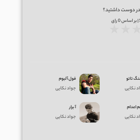
در دوست داشتید؟
0
رای
★
★
گ تاتو
فول آلبوم
د نکایی
جواد نکایی
 اعدام
آ برار
د نکایی
جواد نکایی