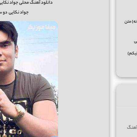
دانلود آهنگ محلی جواد نکایی ب
جواد نکایی
دو س
نه) متن
ی
لیکم)