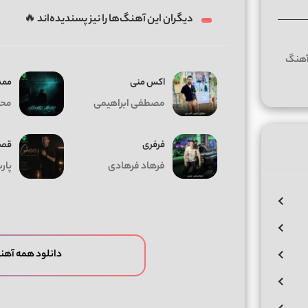
دیگران این آهنگ‌ها را نیز پسندیده‌اند 🔥
اکس منی
ممد
مصطفی ابراهیمی
محم
فرفری
قص
فرهاد فرهادی
پار
دانلود همه آهن