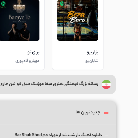
بزار برو
برای تو
شایان یو
مهیار و گاد پوری
رسانهٔ بزرگ فرهنگی هنری میفا موزیک طبق قوانین جاری 
جدیدترین ها
دانلود آهنگ باز شب شد از مهراد جم Baz Shab Shod