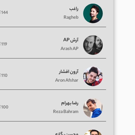
راغب
144 آهنگ
Ragheb
آرش AP
119 آهنگ
Arash AP
آرون افشار
110 آهنگ
Aron Afshar
رضا بهرام
100 آهنگ
Reza Bahram
محسن یگانه