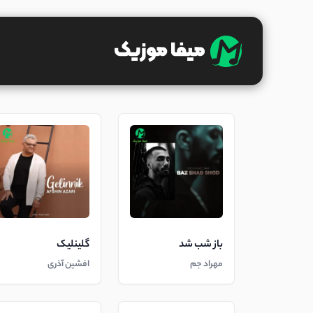
باز شب شد
گلینلیک
مهراد جم
افشین آذری