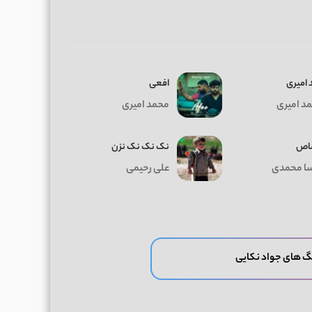
 امیری
افعی
د امیری
محمد امیری
اص
نک نک نک نزن
سا محمدی
علی رحیمی
گ های جواد نکایی