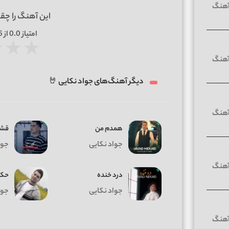
این آهنگ را چق
امتیاز
0.0
از 5 | بر اساس
★
★
★
دیگر آهنگ‌های جواد نکایی 🤘
همدم من
قشن
جواد نکایی
جوا
درد خنده
حکم
جواد نکایی
جوا