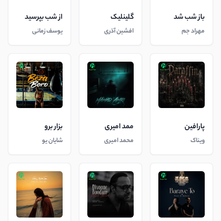
باز شب شد
گلینلیک
از شب بپرسید
مهراد جم
افشین آذری
یوسف زمانی
پارافین
ممد امیری
بزار برو
ویناک
محمد امیری
شایان یو