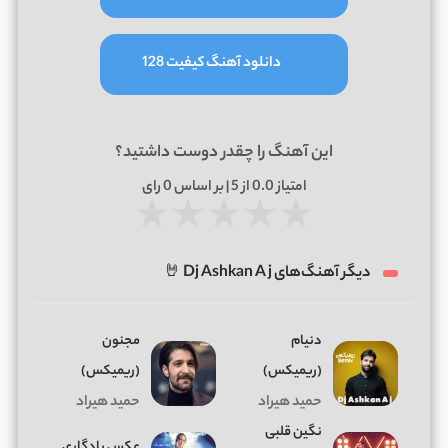
دانلود آهنگ کیفیت 128
این آهنگ را چقدر دوست داشتید؟
امتیاز
0.0
از 5 | بر اساس
0
رای
★
★
★
★
★
دیگر آهنگ‌های Dj Ashkan A j 🤘
دنیام
مجنون
(ریمیکس)
(ریمیکس)
حمید هیراد
حمید هیراد
نگین قلبی
عکس یادگاری