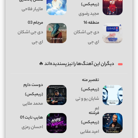
(ریمیکس)
مازیار فلاحی
مجید رضوی
منطقه 16
مرجام 03
دی جی اشکان
دی جی اشکان
ای جی
ای جی
دیگران این آهنگ‌ها را نیز پسندیده‌اند 🔥
تقصیر منه
دوﺳﺖ دارم
(ریمیکس)
(ریمیکس)
شایان یو و تی
محمد ملایی
ام
فرشته
هایپ نایت 01
(ریمیکس)
احسان رمزی
امید عقابی