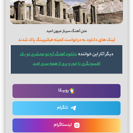
متن آهنگ سرباز میهن امید
لینک های دانلود به درخواست کمیته فیلتیرینگ پاک شدند
دیگر آثار این خواننده
دانلود آهنگ آره تو محشری تو یک
افسونگری یا حور و پری از همه سری امید
روبیکا
تلگرام
اینستاگرام