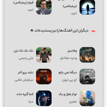
قرمز (ریمیکس)
(ریمیکس)
امید
امید
دیگران این آهنگ‌ها را نیز پسندیده‌اند 🔥
وفاسیز
نک نک نک نزن
وحید مغانلو
علی رحیمی
دیگه نمی بازم
نشد بری آخر
ای پی تیون
سیاوش علایی
تو از هزار و یک
کجا گیره دلت
معین
سیا