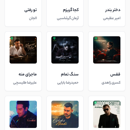
دختر بندر
کجا گریزم
تو رفتی
امیر عظیمی
آرمان گرشاسبی
الجان
قفس
سنگ تمام
ماجرای منه
کسری زاهدی
حمیدرضا بابایی
علیرضا طلیسچی