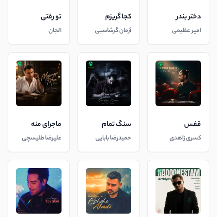
دختر بندر
کجا گریزم
تو رفتی
امیر عظیمی
آرمان گرشاسبی
الجان
قفس
سنگ تمام
ماجرای منه
کسری زاهدی
حمیدرضا بابایی
علیرضا طلیسچی