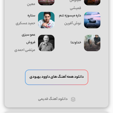
سیاوش
معین
قمیشی
داره میسوزه تنم
ستاره
نوش آفرین
حمید عسکری
عمو سبزی
فروش
خداوندا
مرتضی احمدی
دانلود همه آهنگ های داوود بهبودی
دانلود آهنگ قدیمی