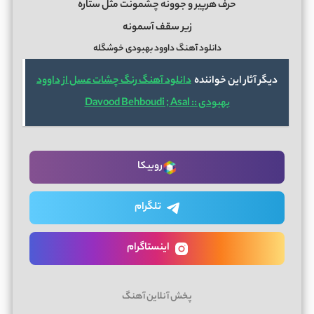
حرف هرپیر و جوونه چشمونت مثل ستاره
زیر سقف آسمونه
دانلود آهنگ داوود بهبودی خوشگله
دیگر آثار این خواننده
دانلود آهنگ رنگ چشات عسل از داوود
بهبودی :: Davood Behboudi ; Asal
روبیکا
تلگرام
اینستاگرام
پخش آنلاین آهنگ