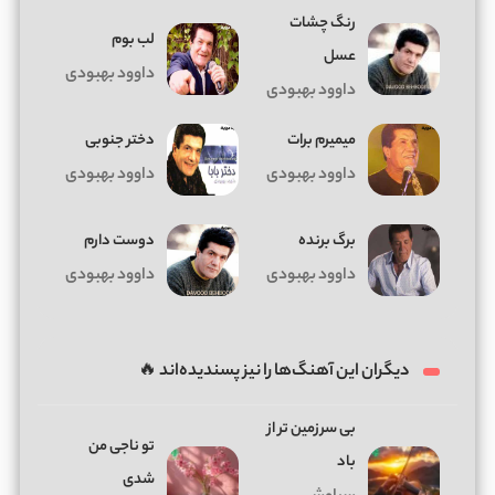
رنگ چشات
لب بوم
عسل
داوود بهبودی
داوود بهبودی
میمیرم برات
دختر جنوبی
داوود بهبودی
داوود بهبودی
برگ برنده
دوست دارم
داوود بهبودی
داوود بهبودی
دیگران این آهنگ‌ها را نیز پسندیده‌اند 🔥
بی سرزمین تر از
تو ناجی من
باد
شدی