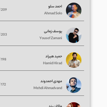
احمد سلو
209 آهنگ
Ahmad Solo
یوسف زمانی
203 آهنگ
Yousef Zamani
حمید هیراد
198 آهنگ
Hamid Hirad
مهدی احمدوند
172 آهنگ
Mehdi Ahmadvand
ماکان بند