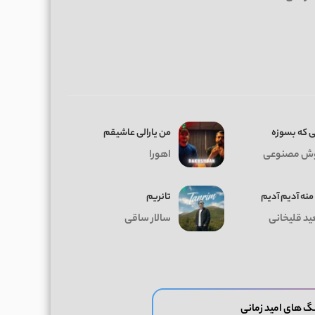
ی که بسوزه
من یارالی عاشیقم
ش مصنوعی
اهورا
منه آدیم آدیم
تانریم
د قلیخانی
سالار ساقی
گ های امید زمانی