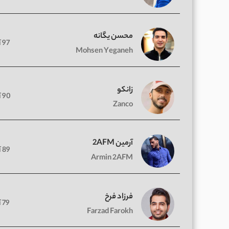
محسن یگانه
97 آهنگ
Mohsen Yeganeh
زانکو
90 آهنگ
Zanco
آرمین 2AFM
89 آهنگ
Armin 2AFM
فرزاد فرخ
79 آهنگ
Farzad Farokh