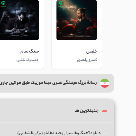
قفس
سنگ تمام
کسری زاهدی
حمیدرضا بابایی
رسانهٔ بزرگ فرهنگی هنری میفا موزیک طبق قوانین جاری 
جدیدترین ها
دانلود آهنگ وفاسیز از وحید مغانلو (ترکی قشقایی)