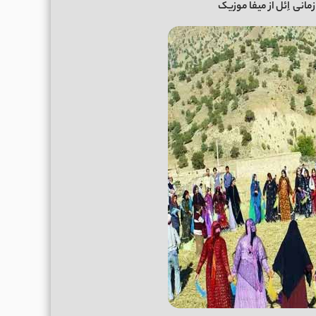
زمانی
اِئل از میفا موزیک