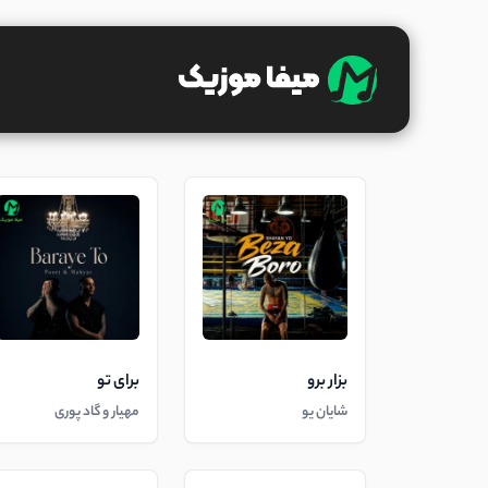
بزار برو
برای تو
شایان یو
مهیار و گاد پوری