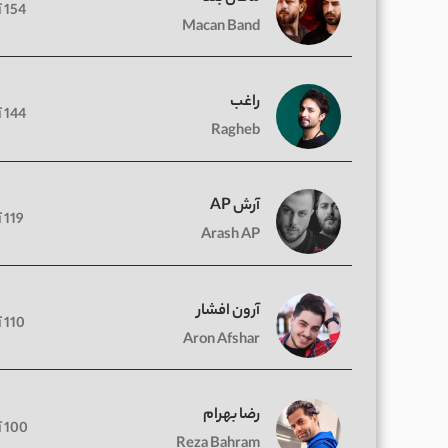
154 آهنگ
Macan Band
راغب
144 آهنگ
Ragheb
آرش AP
119 آهنگ
Arash AP
آرون افشار
110 آهنگ
Aron Afshar
رضا بهرام
100 آهنگ
Reza Bahram