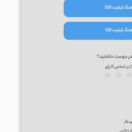
نگ کیفیت 320
نگ کیفیت 128
در دوست داشتید؟
0
رای
★
★
ی یار
د زمانی