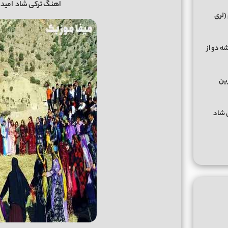
اهنگ ترکی شاد
امید 
(لری
ه دو از
رین
گهای شاد