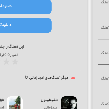
دانلود آه
دانلود آه
این آهنگ را چق
امتیاز
0.0
از 5 | بر اساس
★
★
★
دیگر آهنگ‌های امید زمانی 🤘
عاشیقلرسوزو
نازل
امید زمانی
امی