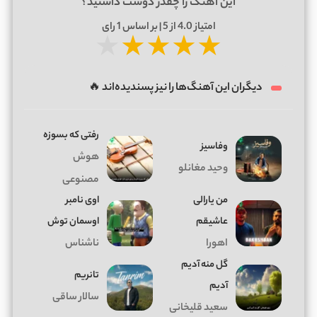
این آهنگ را چقدر دوست داشتید؟
امتیاز
4.0
از 5 | بر اساس
1
رای
★
★
★
★
★
دیگران این آهنگ‌ها را نیز پسندیده‌اند 🔥
رفتی که بسوزه
وفاسیز
هوش
وحید مغانلو
مصنوعی
من یارالی
اوی نامبر
عاشیقم
اوسمان توش
اهورا
ناشناس
گل منه آدیم
تانریم
آدیم
سالار ساقی
سعید قلیخانی