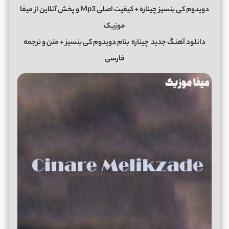
دویدوم کی بنسیز چیناره + کیفیت اصلی Mp3 و پخش آنلاین از میفا
موزیک
دانلود آهنگ جدید
چیناره
بنام دویدوم کی بنسیز + متن و ترجمه
فارسی