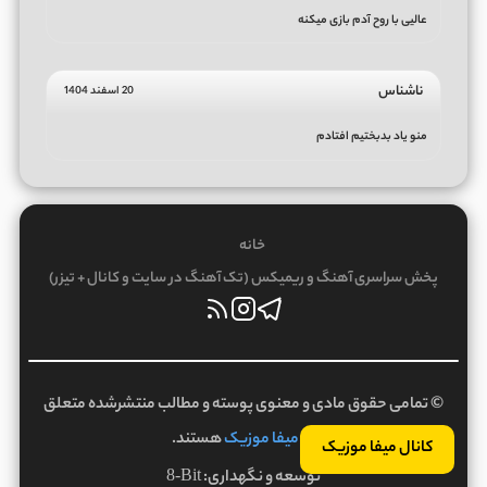
عالیی با روح آدم بازی میکنه
ناشناس
20 اسفند 1404
منو یاد بدبختیم افتادم
خانه
پخش سراسری آهنگ و ریمیکس (تک آهنگ در سایت و کانال + تیزر)
© تمامی حقوق مادی و معنوی پوسته و مطالب منتشرشده متعلق
به
میفا موزیک
هستند.
کانال میفا موزیک
توسعه و نگهداری:
8-Bit