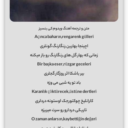
متن و ترجمه آهنگ ویدوم کی بنسیز
Açınca baharın,rengarenk gülleri
اچینجا بهارین رنگارنگ گونلری
زمانی که بهار گل‌ های رنگارنگ رو باز میکنه
Bir başka eser,rüzgar geceleri
بیر باشکا اثر روزگار گجلری
باد تو یه شبی می وزه
Karanlık çöktürecek,üstüne dertleri
کارانلیخ چوکتورجک اوستونه دردلری
تاریکی دردارو رو سرت میریزه
O zaman anlarsın,kaybettiğin değeri