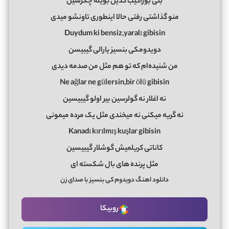
بنی بوراکیب گدین بویله چکرسین
منو گذاشتی رفتی حالا اینطوری تاونشو میدی
Duydum ki bensiz,yaralı gibisin
دویدومکی بنسیز یارالی گیبیسن
من شنیده‌ام که تو هم مثل من صدمه دیدی
Ne ağlar ne gülersin,bir ölü gibisin
نه اغلار نه گولرسین بیر اولو گیبیسین
نه گریه میکنی نه میخندی مثل یک مرده میمونی
Kanadı kırılmış kuşlar gibisin
کاناتی کریلمیش گوشلار گیبیسین
مثل پرنده های بال شکسته ای
دانلود اهنگ دویدوم کی بنسیز با صدای زن
روبیکا