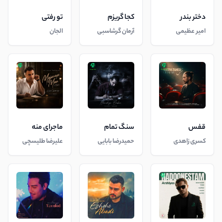
دختر بندر
کجا گریزم
تو رفتی
امیر عظیمی
آرمان گرشاسبی
الجان
قفس
سنگ تمام
ماجرای منه
کسری زاهدی
حمیدرضا بابایی
علیرضا طلیسچی