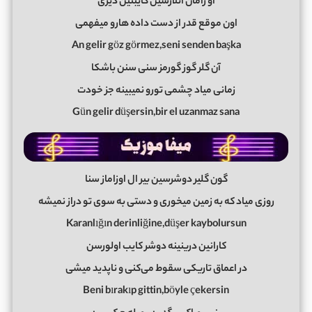
او زامان انلارسین کایبتین دیری
اون موقع قدر از دست داده هارو میفهمی
An gelir göz görmez,seni senden başka
آن گلر گوز گورمز سنی سنن باشکا
زمانی میاد چشمی تورو نمیبینه جز خودت
Gün gelir düşersin,bir el uzanmaz sana
گون گلیر دوشرسین بیر ال اوزاماز سنا
روزی میاد که به زمین میخوری و دستی به سوی تو دراز نمیشه
Karanlığın derinliğine,düşer kaybolursun
کارانین درینینه دوشر کایب اولورسن
در اعماق تاریکی سقوط می‌کنی و ناپدید میشی
Beni bırakıp gittin,böyle çekersin