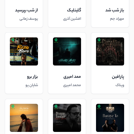
باز شب شد
گلینلیک
از شب بپرسید
مهراد جم
افشین آذری
یوسف زمانی
پارافین
ممد امیری
بزار برو
ویناک
محمد امیری
شایان یو