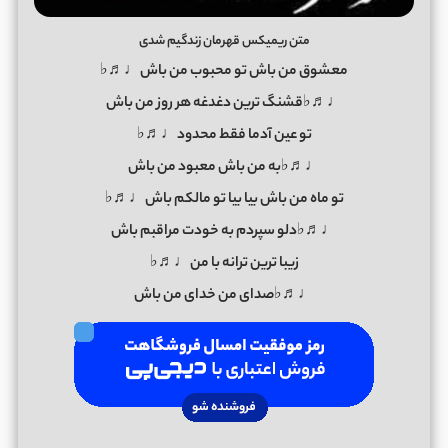
متن ریمیکس قهرمان زندگیم شدی
معشوق من باش تو محبوب من باش♩♬♭
♩♬♭قشنگ ترین دغدغه هر روز من باش
تو عین آدما فقط محدود♩♬♭
♩♬♭به من باش معبود من باش
تو ماه من باش بیا بیا تو مالکم باش♩♬♭
♩♬♭دلو سپردم به خودت مراقبم باش
زیبا ترین ترانه با من♩♬♭
♩♬♭صدای من خدای من باش