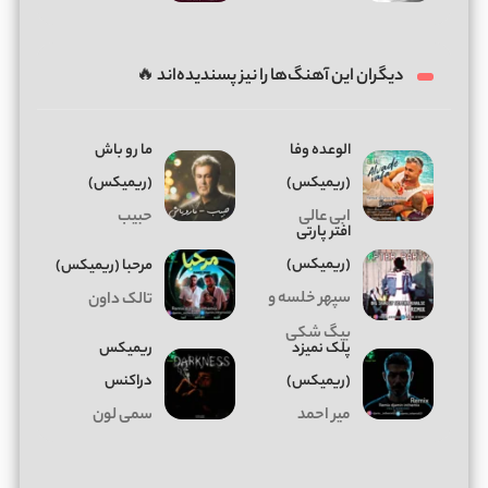
دیگران این آهنگ‌ها را نیز پسندیده‌اند 🔥
الوعده وفا
ما رو باش
(ریمیکس)
(ریمیکس)
ابی عالی
حبیب
افتر پارتی
(ریمیکس)
ﻣﺮﺣﺒﺎ (ریمیکس)
سپهر خلسه و
تالک داون
بیگ شکی
پلک نمیزد
ریمیکس
(ریمیکس)
دراکنس
میر احمد
سمی لون