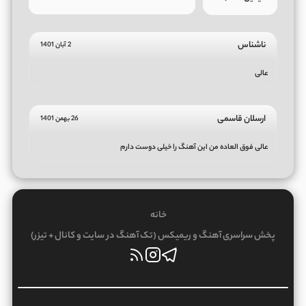
ناشناس
2 آبان 1401
عالی
ارسلان قاسمی
26 بهمن 1401
عالی فوق العاده من این آهنگ را خیلی دوست دارم
خانه
پخش سراسری آهنگ و ریمیکس (تک آهنگ در سایت و کانال + تیزر)