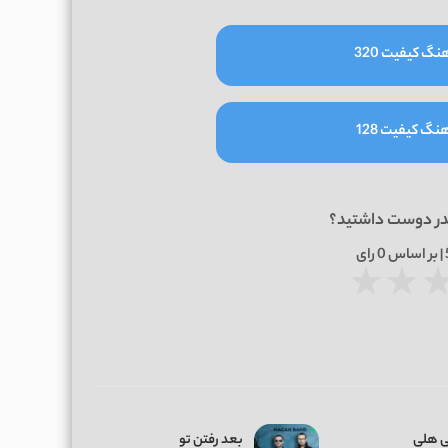
نگ کیفیت 320
نگ کیفیت 128
در دوست داشتید؟
0
رای
★
★
 هلی
بعد رفتن تو