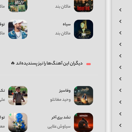
ماکان بند
ماک
سیاه
توق
ماکان بند
ماک
دیگران این آهنگ‌ها را نیز پسندیده‌اند 🔥
وفاسیز
نک 
وحید مغانلو
علی
نشد بری آخر
تو ا
سیاوش علایی
معی