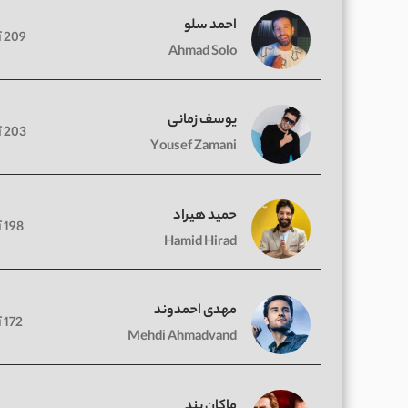
احمد سلو
209 آهنگ
Ahmad Solo
یوسف زمانی
203 آهنگ
Yousef Zamani
حمید هیراد
198 آهنگ
Hamid Hirad
مهدی احمدوند
172 آهنگ
Mehdi Ahmadvand
ماکان بند