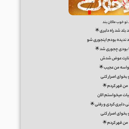
 تو خوب ماکان بند
لد شد راه دلبری🌟
 ندیده بودم اینجوری شو
 بودی چجوری شد🌟
فتارت عوض شدش
 واسه من عجیب🌟
و بخوای اصرار کنی
 من قهر کردم🌟
یات میخواستم الان
 دلبری کردی و رفتی🌟
و بخوای اصرار کنی
 من قهر کردم🌟