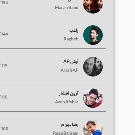
154 آهنگ
Macan Band
راغب
144 آهنگ
Ragheb
آرش AP
119 آهنگ
Arash AP
آرون افشار
110 آهنگ
Aron Afshar
رضا بهرام
100 آهنگ
Reza Bahram