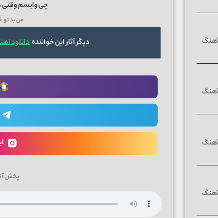
چی وایسم وقتی د
من بد تو خ
دیگر آثار این خواننده
دانلود اهن
ای
پخش آن