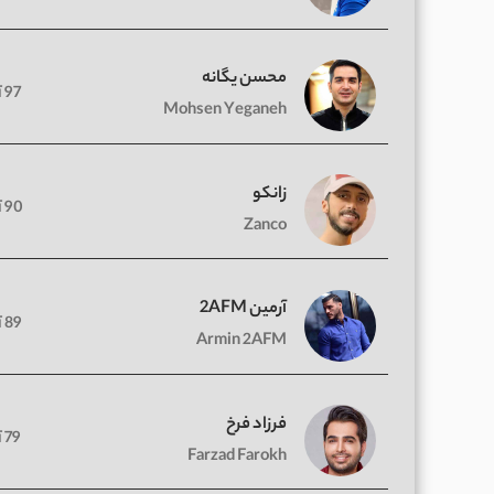
محسن یگانه
97 آهنگ
Mohsen Yeganeh
زانکو
90 آهنگ
Zanco
آرمین 2AFM
89 آهنگ
Armin 2AFM
فرزاد فرخ
79 آهنگ
Farzad Farokh