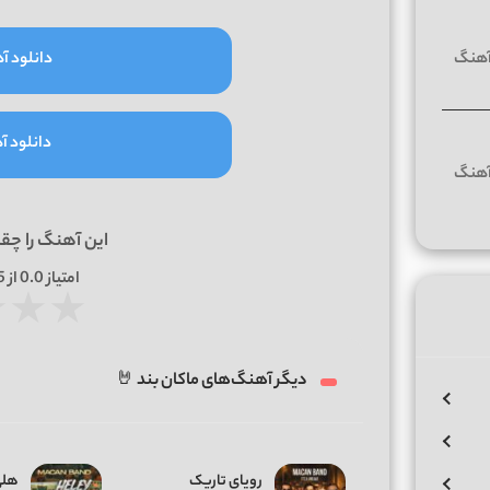
دانلود آه
دانلود آه
این آهنگ را چق
امتیاز
0.0
از 5 | بر اساس
★
★
★
دیگر آهنگ‌های ماکان بند 🤘
رویای تاریک
هلی