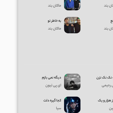
ان بند
ماکان بند
ع
به خاطر تو
ان بند
ماکان بند
نک نک نزن
دیگه نمی بازم
 رحیمی
ای پی تیون
ز هزار و یک
کجا گیره دلت
ن
سیا