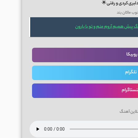
لبری کردی و رفتی🌟
وب ماکان بند
گ پیش همیم آروم منم و تو با بارون
روبیکا
تلگرام
نستاگرام
لاین آهنگ