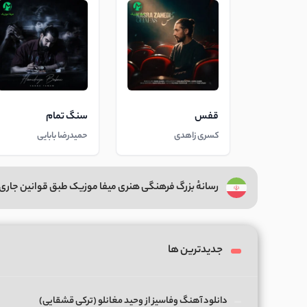
قفس
سنگ تمام
کسری زاهدی
حمیدرضا بابایی
رسانهٔ بزرگ فرهنگی هنری میفا موزیک طبق قوانین جاری 
جدیدترین ها
دانلود آهنگ وفاسیز از وحید مغانلو (ترکی قشقایی)