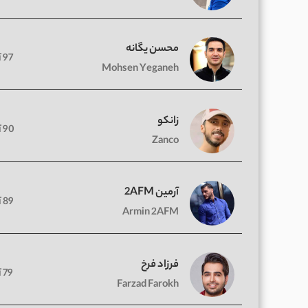
محسن یگانه
97 آهنگ
Mohsen Yeganeh
زانکو
90 آهنگ
Zanco
آرمین 2AFM
89 آهنگ
Armin 2AFM
فرزاد فرخ
79 آهنگ
Farzad Farokh