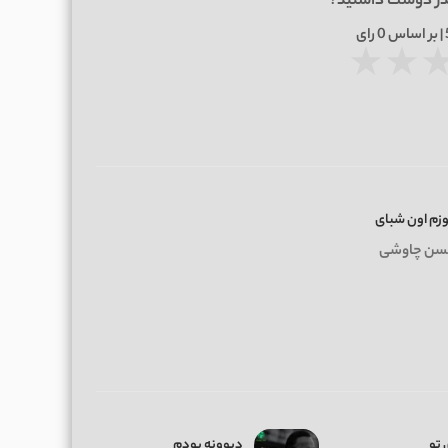
در دوست داشتید؟
0
رای
★
★
زم اون شبای
سن چاوشی
 تو
دیوونه بودم