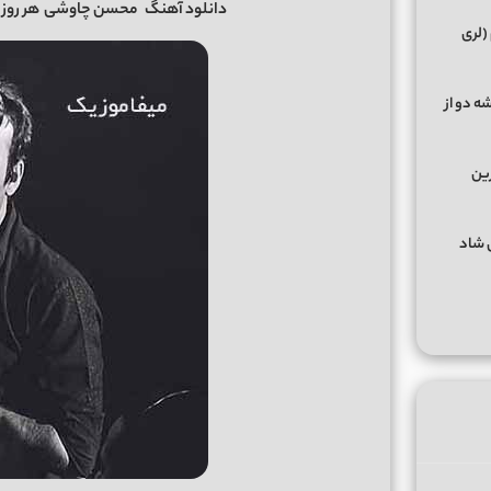
دانلود آهنگ
محسن چاوشی
هر روز پ
(لری
ه دو از
رین
گهای شاد