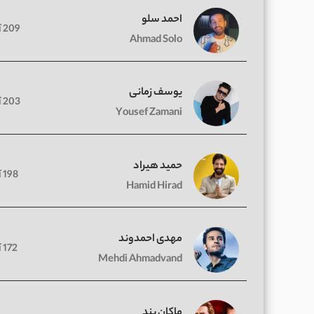
احمد سلو
209 آهنگ
Ahmad Solo
یوسف زمانی
203 آهنگ
Yousef Zamani
حمید هیراد
198 آهنگ
Hamid Hirad
مهدی احمدوند
172 آهنگ
Mehdi Ahmadvand
ماکان بند