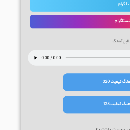
تلگرام
نستاگرام
لاین آهنگ
نگ کیفیت 320
نگ کیفیت 128