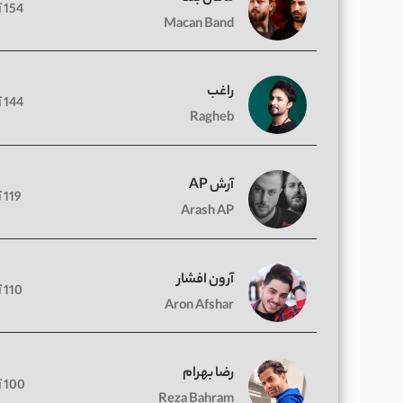
154 آهنگ
Macan Band
راغب
144 آهنگ
Ragheb
آرش AP
119 آهنگ
Arash AP
آرون افشار
110 آهنگ
Aron Afshar
رضا بهرام
100 آهنگ
Reza Bahram