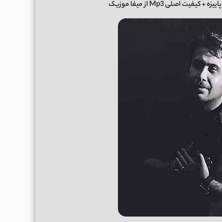
اییزه
+ کیفیت اصلی Mp3 از میفا موزیک