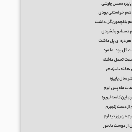
پاییزه محسن چاوشی
هم خواستنی بودی
م باغچمون گل داشت
م دستاتو بخشیدی
ا هر دره ای پل داشت
ت گل بود اما مرد
شقت تحمل داشته
ر هفته پاییزه هر
هر سال پاییزه
مات ماه پس ابرم
 این کاسه لبریزه
 از دست زنجیرم
م من روز دیدارم
ن از دوست دلخور