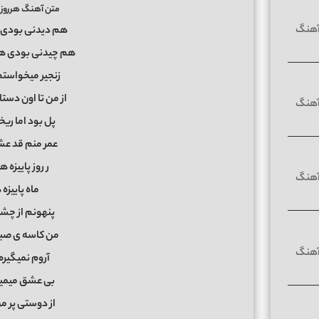
متن آهنگ هرروز 
هم دیدنی بودی 
هم چیدنی بودی ه
زنجیر میخواست
از من تا اون دست
پل بود اما ریخ
عمر منم قد ع
ر روز پاییزه ه
ماه پاییزه 
پنهونم از چش
من کاسه ی صبرم
آروم نمیگیرم
بی عشق میمیر
از دوستی پر م