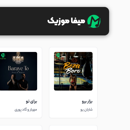
بزار برو
برای تو
شایان یو
مهیار و گاد پوری