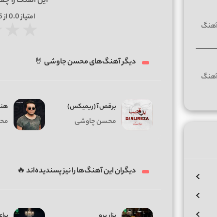
این آهنگ را چق
امتیاز
0.0
از 5 | بر اساس
★
★
★
دیگر آهنگ‌های محسن جاوشی 🤘
برقص آ (ریمیکس)
هنو
محسن چاوشی
مح
دیگران این آهنگ‌ها را نیز پسندیده‌اند 🔥
بزار برو
برای