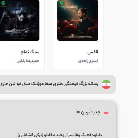
قفس
سنگ تمام
کسری زاهدی
حمیدرضا بابایی
رسانهٔ بزرگ فرهنگی هنری میفا موزیک طبق قوانین جاری 
جدیدترین ها
دانلود آهنگ وفاسیز از وحید مغانلو (ترکی قشقایی)