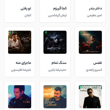
دختر بندر
کجا گریزم
تو رفتی
امیر عظیمی
آرمان گرشاسبی
الجان
قفس
سنگ تمام
ماجرای منه
کسری زاهدی
حمیدرضا بابایی
علیرضا طلیسچی