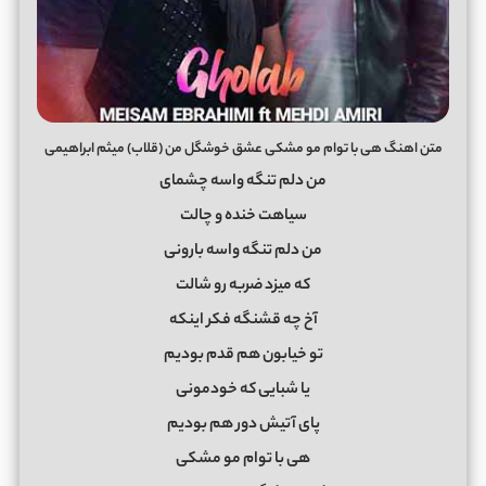
متن اهنگ هی با توام مو مشکی عشق خوشگل من (قلاب) میثم ابراهیمی
من دلم تنگه واسه چشمای
سیاهت خنده و چالت
من دلم تنگه واسه بارونی
که میزد ضربه رو شالت
آخ چه قشنگه فکر اینکه
تو خیابون هم قدم بودیم
یا شبایی که خودمونی
پای آتیش دور هم بودیم
هی با توام مو مشکی