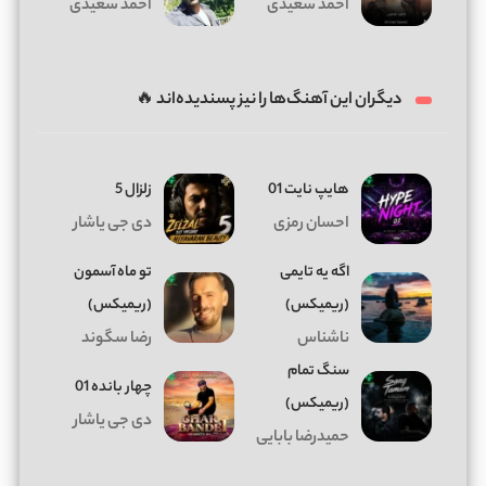
احمد سعیدی
احمد سعیدی
دیگران این آهنگ‌ها را نیز پسندیده‌اند 🔥
هایپ نایت 01
زلزال 5
احسان رمزی
دی جی یاشار
اگه یه تایمی
تو ماه آسمون
(ریمیکس)
(ریمیکس)
ناشناس
رضا سگوند
سنگ تمام
چهار بانده 01
(ریمیکس)
دی جی یاشار
حمیدرضا بابایی