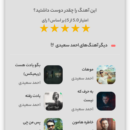
این آهنگ را چقدر دوست داشتید؟
امتیاز
5.0
از 5 | بر اساس
1
رای
★
★
★
★
★
دیگر آهنگ‌های احمد سعیدی 🤘
ﺑﮕﻮ ﻳﺎدت ﻫﺴﺖ
موهات
(ریمیکس)
احمد سعیدی
احمد سعیدی
به حرف که
یادت رفته
نیست
احمد سعیدی
احمد سعیدی
خاطره هامون
پس من چی