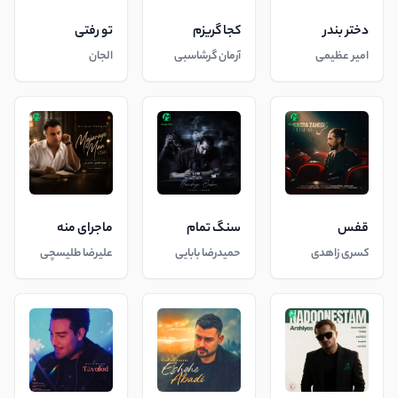
دختر بندر
کجا گریزم
تو رفتی
امیر عظیمی
آرمان گرشاسبی
الجان
قفس
سنگ تمام
ماجرای منه
کسری زاهدی
حمیدرضا بابایی
علیرضا طلیسچی