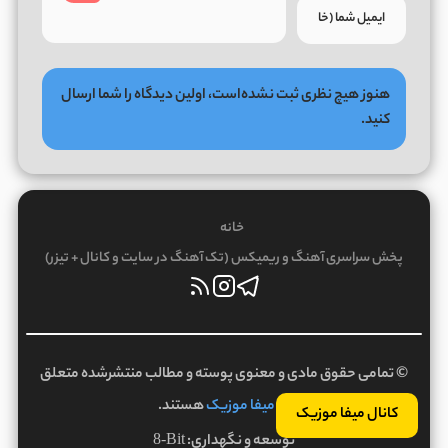
هنوز هیچ نظری ثبت نشده‌است، اولین دیدگاه را شما ارسال
کنید.
خانه
پخش سراسری آهنگ و ریمیکس (تک آهنگ در سایت و کانال + تیزر)
© تمامی حقوق مادی و معنوی پوسته و مطالب منتشرشده متعلق
به
میفا موزیک
هستند.
کانال میفا موزیک
توسعه و نگهداری:
8-Bit