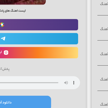
لیست اهنگ های پادکست 10 دی جی و
ای
پخش آن
دانلود آه