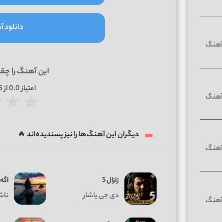
دانلود آه
این آهنگ را چق
امتیاز
0.0
از 5 | بر اساس
★
★
★
دیگران این آهنگ‌ها را نیز پسندیده‌اند 🔥
زلزال 5
اگه
دی جی یاشار
ناش