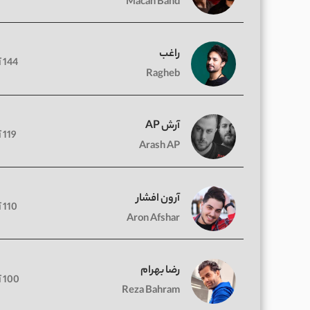
Macan Band
راغب
144 آهنگ
Ragheb
آرش AP
119 آهنگ
Arash AP
آرون افشار
110 آهنگ
Aron Afshar
رضا بهرام
100 آهنگ
Reza Bahram