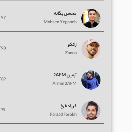
محسن یگانه
97 آهنگ
Mohsen Yeganeh
زانکو
90 آهنگ
Zanco
آرمین 2AFM
89 آهنگ
Armin 2AFM
فرزاد فرخ
79 آهنگ
Farzad Farokh