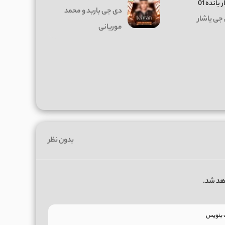
 بانده 01
دی جی باربد و محمد
جی یاشار
موریانی
بدون نظر
هد شد.