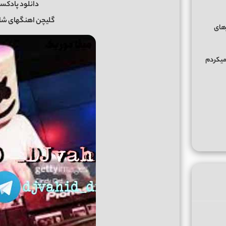
دانلود پادکست 10 دی جی 
گلیچن اهنگهای شا
زهای
میکردم