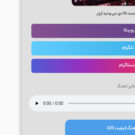
حید آرچر
روبیکا
تلگرام
نستاگرام
لاین آهنگ
نگ کیفیت 320