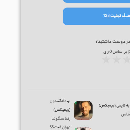
نگ کیفیت 128
در دوست داشتید؟
0
رای
★
★
تو ماه آسمون
 یه تایمی (ریمیکس)
(ریمیکس)
ناس
رضا سگوند
تهران فیت 55