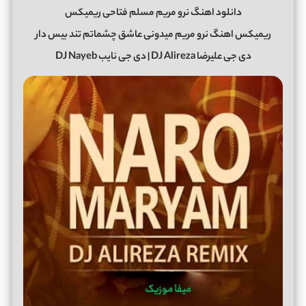
دانلود اهنگ نرو مریم مسلم فتاحی ریمیکس
ریمیکس اهنگ نرو مریم میدونی عاشق چشماتم تند بیس دار
دی جی علیرضا DJ Alireza | دی جی نایب DJ Nayeb