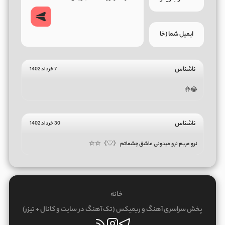
ناشناس
7 خرداد 1402
😂🤚
ناشناس
30 خرداد 1402
نرو مریم نرو میدونی عاشق چشماتم 《♡》☆☆
خانه
پخش سراسری آهنگ و ریمیکس (تک آهنگ در سایت و کانال + تیزر)