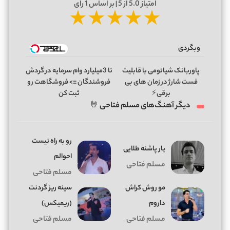
امتیاز
5.0
از 5 | بر اساس
1
رای
★
★
★
★
★
وبگردی
پاوربانک شیائومی با قابلیت
تا 3میلیارد وام سرمایه در گردش
فست شارژ در زمان های بی
فروشندگان => فروشگاهت رو
برقی⚡
ثبت کن
دیگر آهنگ‌های مسلم فتاحی 🤘
رو به راه نیست
یار پاشنه طلایی
احوالم
مسلم فتاحی
مسلم فتاحی
مو روش کراش
ﺳﻴﻨﻪ رﻳﺰ ﮔﺮدﻧﺖ
داروم
(ریمیکس)
مسلم فتاحی
مسلم فتاحی