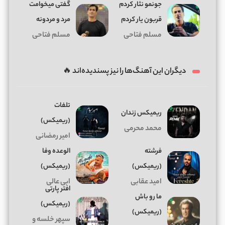
جونمو نثار کردم
گفتی میخوامت
قربون یار کردم
مرد و مردونه
مسلم فتاحی
مسلم فتاحی
دیگران این آهنگ‌ها را نیز پسندیده‌اند 🔥
تلفات
ریمیکس زندان
(ریمیکس)
محمد محرمی
امیر رمضانی
فرشته
الوعده وفا
(ریمیکس)
(ریمیکس)
امید عقابی
ابی عالی
افتر پارتی
ما رو باش
(ریمیکس)
(ریمیکس)
سپهر خلسه و