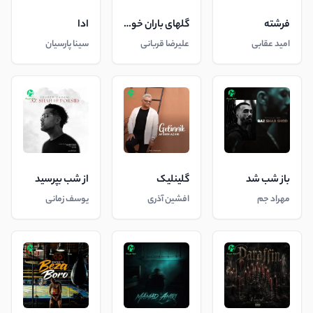
فرشته
گلهای باران خورده
ادا
امید عقابی
علیرضا قربانی
سینا پارسیان
باز شب شد
گلینلیک
از شب بپرسید
مهراد جم
افشین آذری
یوسف زمانی