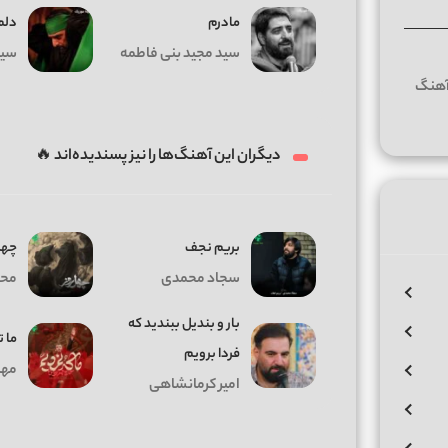
مادرم
دلم
سید مجید بنی فاطمه
سید
دیگران این آهنگ‌ها را نیز پسندیده‌اند 🔥
بریم نجف
چهل
سجاد محمدی
مح
بار و بندیل ببندید که
ما ت
فردا برویم
مهد
امیر کرمانشاهی