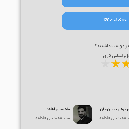
حه کیفیت 128
در دوست داشتید؟
3
رای
★
★
م ﺟﻮﻧﻢ ﺣﺴﻴﻦ ﺟﺎن
ماه محرم 1404
 مجید بنی فاطمه
سید مجید بنی فاطمه