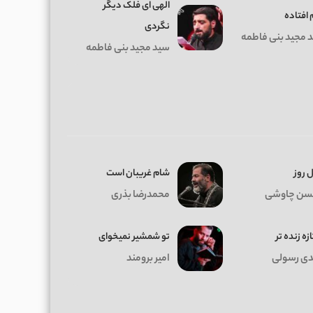
الهی ای فلک دیگر
 افتاده
نگردی
 مجید بنی فاطمه
سید مجید بنی فاطمه
 روز
شام غریبان است
سن چاوشی
محمدرضا بذری
ازه زنده تر
تو شمشیر نمیخوای
ی رسولی
امیر برومند