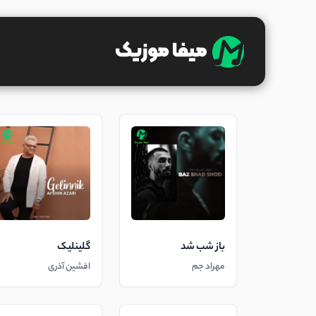
باز شب شد
گلینلیک
مهراد جم
افشین آذری