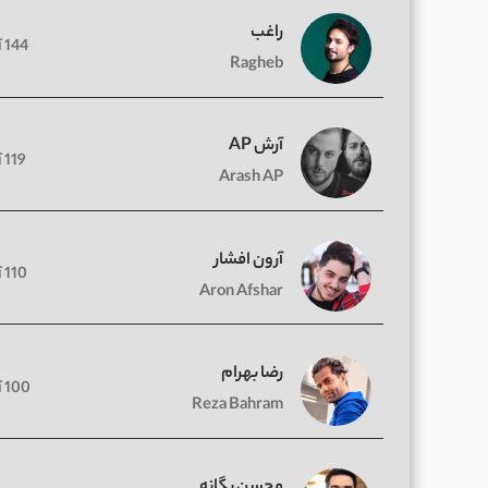
راغب
144 آهنگ
Ragheb
آرش AP
119 آهنگ
Arash AP
آرون افشار
110 آهنگ
Aron Afshar
رضا بهرام
100 آهنگ
Reza Bahram
محسن یگانه