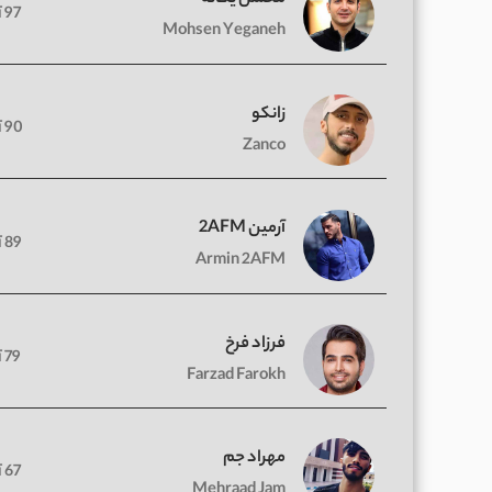
97 آهنگ
Mohsen Yeganeh
زانکو
90 آهنگ
Zanco
آرمین 2AFM
89 آهنگ
Armin 2AFM
فرزاد فرخ
79 آهنگ
Farzad Farokh
مهراد جم
67 آهنگ
Mehraad Jam