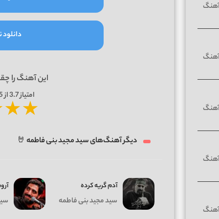
دانلود نو
این آهنگ را چق
امتیاز
3.7
از 5 | بر اساس
★
★
★
دیگر آهنگ‌های سید مجید بنی فاطمه 🤘
آدم گریه کرده
آرو
سید مجید بنی فاطمه
سید