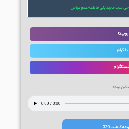
حی سید مجید بنی فاطمه عمو عباس
روبیکا
تلگرام
نستاگرام
لاین نوحه
حه کیفیت 320