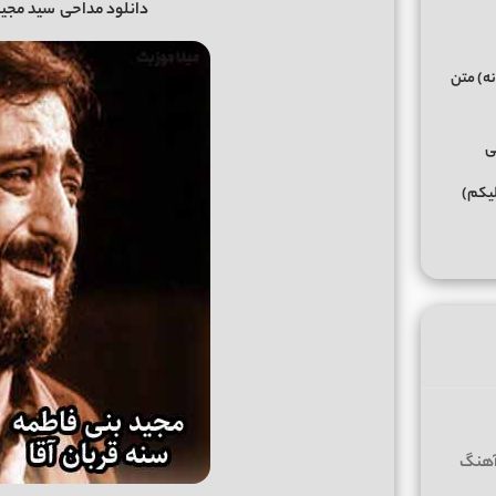
دانلود مداحی
سید مجید
نه) متن
ی
لیکم)