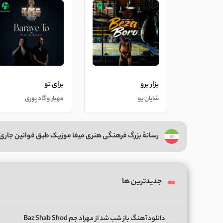
بزار برو
برای تو
شایان یو
مهیار و گاد پوری
رسانهٔ بزرگ فرهنگی هنری میفا موزیک طبق قوانین جاری 
جدیدترین ها
دانلود آهنگ باز شب شد از مهراد جم Baz Shab Shod