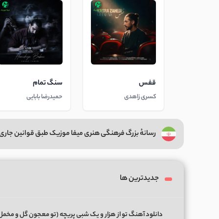
قفس
سنگ تمام
کسری زاهدی
حمیدرضا بابایی
رسانهٔ بزرگ فرهنگی هنری میفا موزیک طبق قوانین جاری 
جدیدترین ها
دانلود آهنگ تو از هزار و یک شبی پریچه (تو معجون گل و مخمل