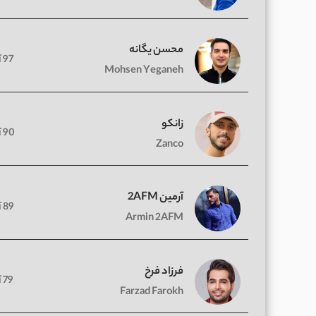
محسن یگانه
97 آهنگ
Mohsen Yeganeh
زانکو
90 آهنگ
Zanco
آرمین 2AFM
89 آهنگ
Armin 2AFM
فرزاد فرخ
79 آهنگ
Farzad Farokh