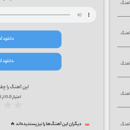
دانلود آه
دانلود آه
این آهنگ را چق
امتیاز
0.0
از 5 | بر اساس
★
★
★
دیگران این آهنگ‌ها را نیز پسندیده‌اند 🔥