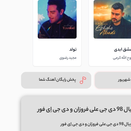
شق ابدی
تولد
وح الله کرمی
مجید رضوی
شهریور
پخش رایگان آهنگ شما
ِی فور
ی اِی فور