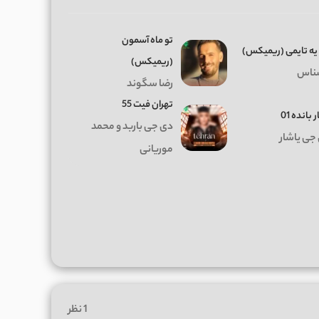
تو ماه آسمون
 یه تایمی (ریمیکس)
(ریمیکس)
ناس
رضا سگوند
تهران فیت 55
 بانده 01
دی جی باربد و محمد
جی یاشار
موریانی
1 نظر