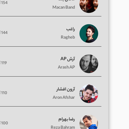
154 آهنگ
Macan Band
راغب
144 آهنگ
Ragheb
آرش AP
119 آهنگ
Arash AP
آرون افشار
110 آهنگ
Aron Afshar
رضا بهرام
100 آهنگ
Reza Bahram