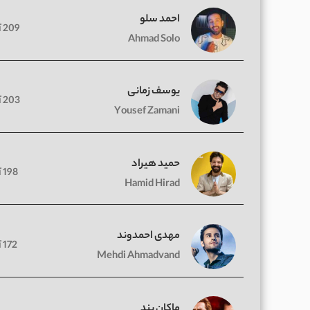
احمد سلو
209 آهنگ
Ahmad Solo
یوسف زمانی
203 آهنگ
Yousef Zamani
حمید هیراد
198 آهنگ
Hamid Hirad
مهدی احمدوند
172 آهنگ
Mehdi Ahmadvand
ماکان بند