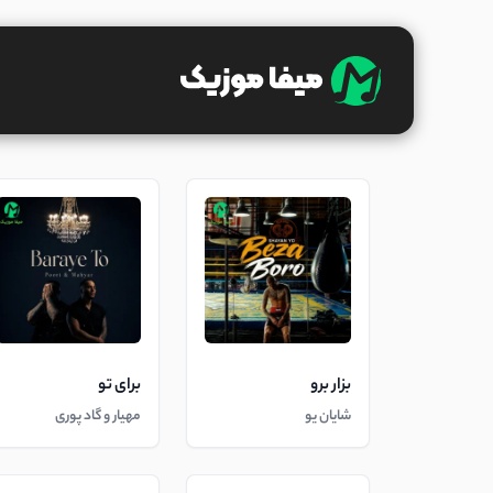
بزار برو
برای تو
شایان یو
مهیار و گاد پوری