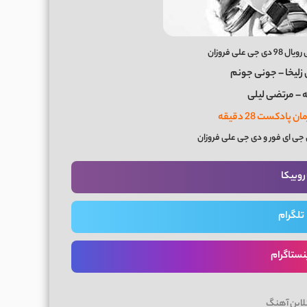
علی فروزان
زلیخا – جونی جونم
ه – مرتضی لیلی
جی ای فور و دی جی علی فروزان
روبیکا
تلگرام
نستاگرام
لاین آهنگ