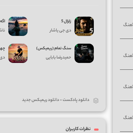
زلزال 5
اگه
دی جی یاشار
ناش
سنگ تمام (ریمیکس)
چهار
حمیدرضا بابایی
دی 
دانلود پادکست
-
دانلود ریمیکس جدید
نظرات کاربران