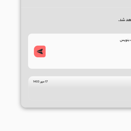
هد شد.
17 مهر 1403