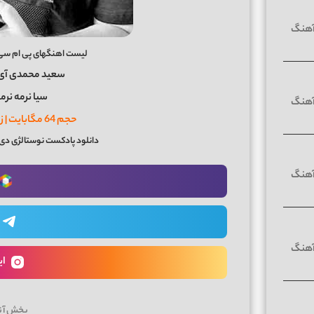
لیست اهنگهای پی ام سی رویال 98 دی جی 
سعید محمدی آی 
سیا نرمه نرم
حجم 64 مگابایت | زمان پادکست 28 دقیقه
دانلود پادکست نوستالژی دی 
ای
پخش آن