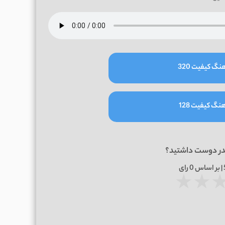
نگ کیفیت 320
نگ کیفیت 128
در دوست داشتید؟
0
رای
★
★