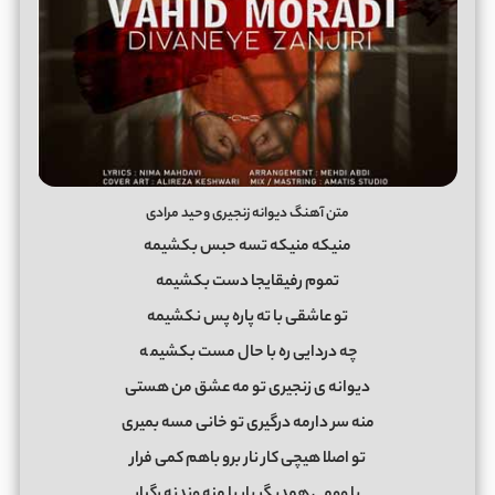
متن آهنگ دیوانه زنجیری وحید مرادی
منیکه منیکه تسه حبس بکشیمه
تموم رفیقایجا دست بکشیمه
تو عاشقی با ته پاره پس نکشیمه
چه دردایی ره با حال مست بکشیم
ه
دیوانه ی زنجیری تو مه عشق من هستی
منه سر دارمه درگیری تو خانی مسه بمیری
تو اصلا هیچی کار نار برو باهم کمی فرار
یا وومی همدیگر یار یا منه وندنه رگبار