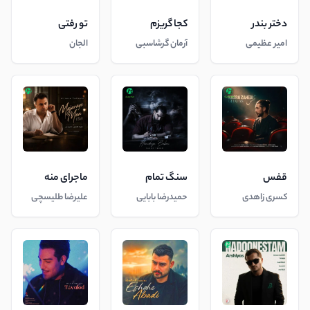
دختر بندر
کجا گریزم
تو رفتی
امیر عظیمی
آرمان گرشاسبی
الجان
قفس
سنگ تمام
ماجرای منه
کسری زاهدی
حمیدرضا بابایی
علیرضا طلیسچی