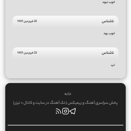
خوب نبود
ناشناس
22 فروردین 1401
خوب بود
ناشناس
22 فروردین 1401
تپ
خانه
پخش سراسری آهنگ و ریمیکس (تک آهنگ در سایت و کانال + تیزر)