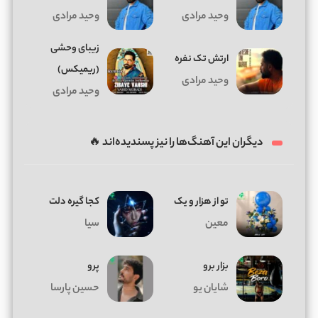
وحید مرادی
وحید مرادی
زیبای وحشی
ارتش تک نفره
(ریمیکس)
وحید مرادی
وحید مرادی
دیگران این آهنگ‌ها را نیز پسندیده‌اند 🔥
تو از هزار و یک
کجا گیره دلت
معین
سیا
بزار برو
پرو
شایان یو
حسین پارسا