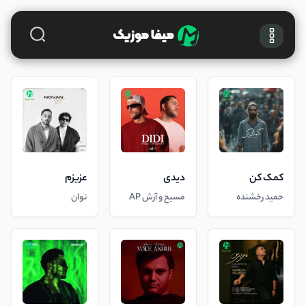
کمک کن
دیدی
عزیزم
حمید رخشنده
مسیح و آرش AP
نوان