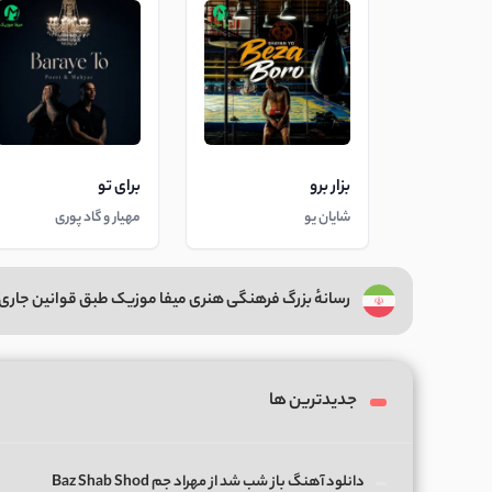
بزار برو
برای تو
شایان یو
مهیار و گاد پوری
رسانهٔ بزرگ فرهنگی هنری میفا موزیک طبق قوانین جاری 
جدیدترین ها
دانلود آهنگ باز شب شد از مهراد جم Baz Shab Shod