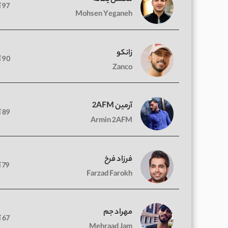
97 آهنگ
Mohsen Yeganeh
زانکو
90 آهنگ
Zanco
آرمین 2AFM
89 آهنگ
Armin 2AFM
فرزاد فرخ
79 آهنگ
Farzad Farokh
مهراد جم
67 آهنگ
Mehraad Jam