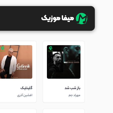
باز شب شد
گلینلیک
مهراد جم
افشین آذری