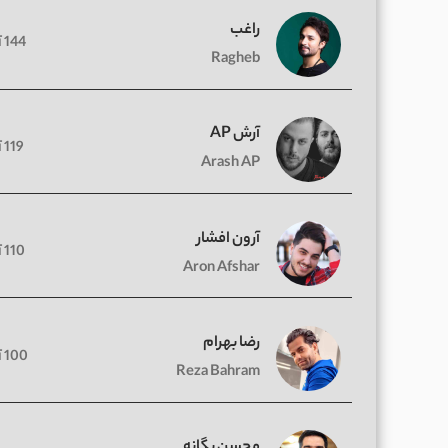
راغب
144 آهنگ
Ragheb
آرش AP
119 آهنگ
Arash AP
آرون افشار
110 آهنگ
Aron Afshar
رضا بهرام
100 آهنگ
Reza Bahram
محسن یگانه