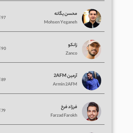
محسن یگانه
97 آهنگ
Mohsen Yeganeh
زانکو
90 آهنگ
Zanco
آرمین 2AFM
89 آهنگ
Armin 2AFM
فرزاد فرخ
79 آهنگ
Farzad Farokh