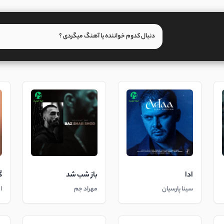
ادا
باز شب شد
گ
سینا پارسیان
مهراد جم
ا