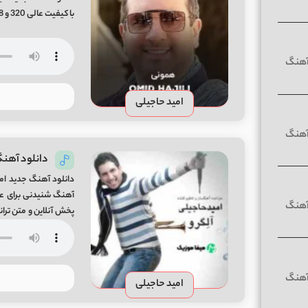
با کیفیت عالی 320 و 128 به همراه پخش آنلاین و متن ترانه Hamooni Song By Omid Hajili
امید حاجیلی
دانلود آهنگ
دانلود آهنگ جدید امی
پخش آنلاین و متن تران
❤️ ” اهنگ برای عاشقی
امید حاجیلی