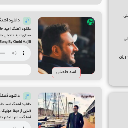
دانلود آهنگ 
دانلود آهنگ امید حاج
لی
Song By Omid Hajili
کس ﻣﺮﺣﺒﺎ ﭼﻪ ﭼﻴﺰی ﺑﮕﻮ ﻣﺮﺣﺒﺎ از تالک داون Remix + ورژن
امید حاجیلی
دانلود آهنگ
آنلاین از میفا موزیک
آهنگ سلام علیکم حا