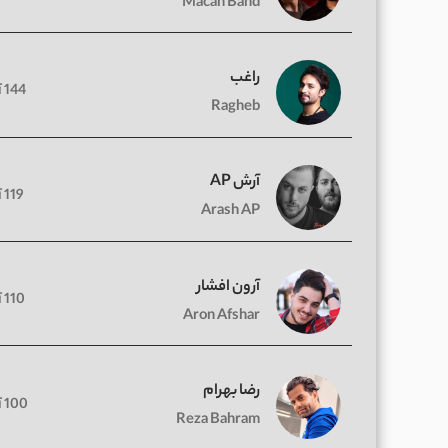
Macan Band
راغب
144 آهنگ
Ragheb
آرش AP
119 آهنگ
Arash AP
آرون افشار
110 آهنگ
Aron Afshar
رضا بهرام
100 آهنگ
Reza Bahram