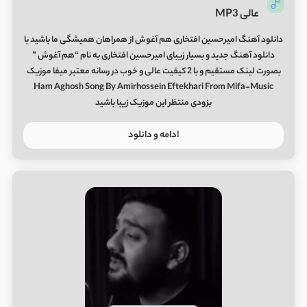
عالی MP3
دانلود آهنگ امیرحسین افتخاری هم آغوش از همراهان همیشگی ما باشید با
دانلود آهنگ جدید و بسیار زیبای امیرحسین افتخاری به نام “هم آغوش ”
بصورت لینک مستقیم و با 2 کیفیت عالی و خوب در رسانه معتبر میفا موزیک
Ham Aghosh Song By Amirhossein Eftekhari From Mifa-Music
بزودی منتظر این موزیک زیبا باشید
ادامه و دانلود