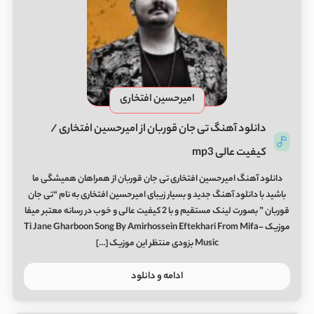
امیرحسین افتخاری
دانلود آهنگ تی جان قوربان از امیرحسین افتخاری /
کیفیت عالی mp3
دانلود آهنگ امیرحسین افتخاری تی جان قوربان از همراهان همیشگی ما
باشید با دانلود آهنگ جدید و بسیار زیبای امیرحسین افتخاری به نام “تی جان
قوربان ” بصورت لینک مستقیم و با 2 کیفیت عالی و خوب در رسانه معتبر میفا
موزیک Ti Jane Gharboon Song By Amirhossein Eftekhari From Mifa-
Music بزودی منتظر این موزیک […]
ادامه و دانلود