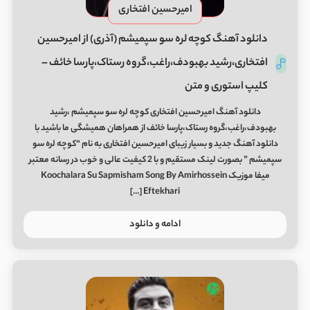
امیرحسین افتخاری
دانلود آهنگ کوچه لره سو سپمیشم (آذری) از امیرحسین
افتخاری،رشید بهبودف،راغب،گروه رستاک،پارسا خائف –
کلیپ استوری و متن
دانلود آهنگ امیرحسین افتخاری کوچه لره سو سپمیشم ،رشید
بهبودف،راغب،گروه رستاک،پارسا خائف از همراهان همیشگی ما باشید با
دانلود آهنگ جدید و بسیار زیبای امیرحسین افتخاری به نام “کوچه لره سو
سپمیشم ” بصورت لینک مستقیم و با 2 کیفیت عالی و خوب در رسانه معتبر
میفا موزیک Koochalara Su Sapmisham Song By Amirhossein
Eftekhari […]
ادامه و دانلود