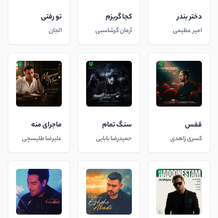
دختر بندر
کجا گریزم
تو رفتی
امیر عظیمی
آرمان گرشاسبی
الجان
قفس
سنگ تمام
ماجرای منه
کسری زاهدی
حمیدرضا بابایی
علیرضا طلیسچی