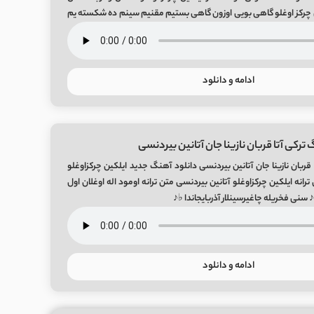
 چرکز اوغلو گاهی بویی اوزون گاهی بستیم مقنیم سینم ده شکسته یم
دی خستیم
ادامه و دانلود
ترکی آتا قربان نازینا جان آتانین بیردنسی
قربان نازینا جان آتانین بیردنسی دانلود آهنگ جدید ایلکین چرکزاوغلو
ترانه ایلکین چرکزاوغلو آتانین بیردنسی متن ترانه اومود اله اوغلان اول
♪ سنی فخریله چاغیرسینلار آذربایجاندا ♭♪
ادامه و دانلود