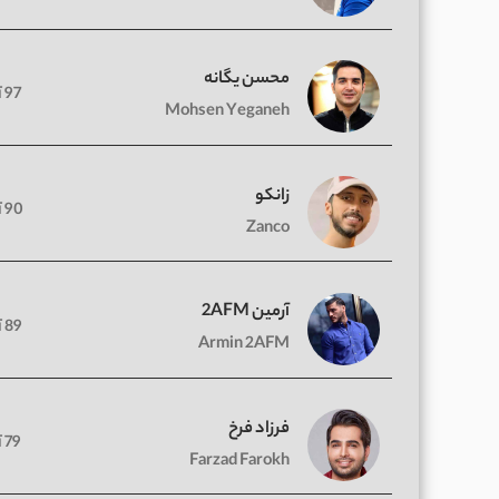
محسن یگانه
97 آهنگ
Mohsen Yeganeh
زانکو
90 آهنگ
Zanco
آرمین 2AFM
89 آهنگ
Armin 2AFM
فرزاد فرخ
79 آهنگ
Farzad Farokh