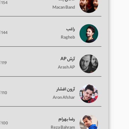
154 آهنگ
Macan Band
راغب
144 آهنگ
Ragheb
آرش AP
119 آهنگ
Arash AP
آرون افشار
110 آهنگ
Aron Afshar
رضا بهرام
100 آهنگ
Reza Bahram