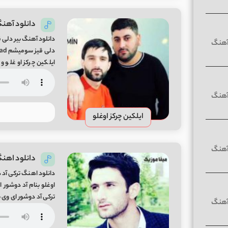
دانلود آهنگ
دانلود آهنگ بیر دلی ق
ایلکین چرکز اوغلو و 
سومیشم متن ترانه ♭♪İndi demir o vaxtı ama deyirdi can mənə [
ایلکین چرکز اوغلو
دانلود اهنگ
دانلود اهنگ ترکی آد د
ترکی آد دوشور ای وی ب
کاییفدا بزمیشم هر شی