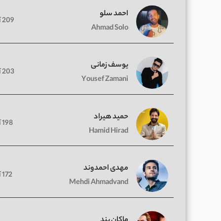
احمد سلو
209 آهنگ
Ahmad Solo
یوسف زمانی
203 آهنگ
Yousef Zamani
حمید هیراد
198 آهنگ
Hamid Hirad
مهدی احمدوند
172 آهنگ
Mehdi Ahmadvand
ماکان بند