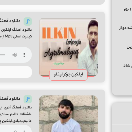
(لری
دانلود آهنگ 
ه دو از
دانلود آهنگ ایلکین چر
کیفیت اصلی Mp3 از میفا موزیک
رین
گهای شاد
ایلکین چرکز اوغلو
دانلود آهنگ
دانلود آهنگ آذری ایل
حالیم بمبادی ایلکین چر