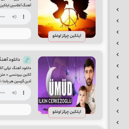
آهنگ آغلاسین ایلکین
اوریم آغری تاپیپ این
ایلکین چرکز اوغلو
دانلود آهنگ 
دانلود آهنگ ترکی آتا 
آتانین بیردنسی + متن 
آدین گزسین هر یاندا ♭
ایلکین چرکز اوغلو