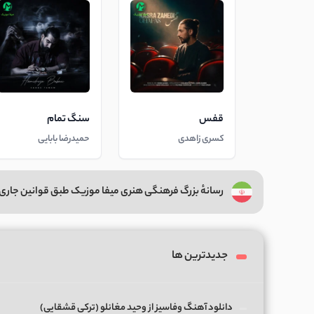
قفس
سنگ تمام
کسری زاهدی
حمیدرضا بابایی
رسانهٔ بزرگ فرهنگی هنری میفا موزیک طبق قوانین جاری 
جدیدترین ها
دانلود آهنگ وفاسیز از وحید مغانلو (ترکی قشقایی)