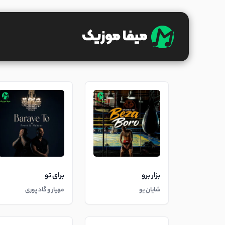
بزار برو
برای تو
شایان یو
مهیار و گاد پوری